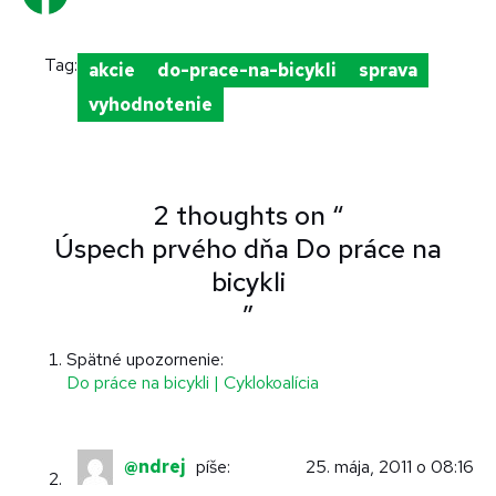
Tag:
akcie
do-prace-na-bicykli
sprava
vyhodnotenie
2 thoughts on “
Úspech prvého dňa Do práce na
bicykli
”
Spätné upozornenie:
Do práce na bicykli | Cyklokoalícia
@ndrej
píše:
25. mája, 2011 o 08:16