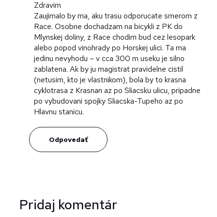
Zdravim
Zaujimalo by ma, aku trasu odporucate smerom z
Race. Osobne dochadzam na bicykli z PK do
Mlynskej doliny, z Race chodim bud cez lesopark
alebo popod vinohrady po Horskej ulici. Ta ma
jedinu nevyhodu – v cca 300 m useku je silno
zablatena. Ak by ju magistrat pravidelne cistil
(netusim, kto je vlastnikom), bola by to krasna
cyklotrasa z Krasnan az po Sliacsku ulicu, pripadne
po vybudovani spojky Sliacska-Tupeho az po
Hlavnu stanicu.
Odpovedať
Pridaj komentár