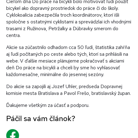
Cieľom dňa Do práce na bicykli bolo motivovať ľudí použiť
bicykel ako dopravný prostriedok do práce či do školy.
Cyklokoalícia zabezpečila troch koordinátorov, ktorí išli
spoločne s ostatnými cyklistami a sprevádzlai ich vhodnými
trasami z Ružinova, Petržalky a Dúbravky smerom do
centra.
Akcie sa zúčastnilo odhadom cca 50 ľudí, štatistika zahŕňa
aj ľudí počítaných po ceste alebo tých, ktorí sa prihlásili na
webe. V ďalšie mesiace plánujeme pokračovať s akciami
deň Do práce na bicykli a chceli by sme ho vyhlasovať
každomesačne, minimálne do jesennej sezóny.
Do akcie sa zapojili aj Jozef Uhler, predseda Dopravnej
komisie mesta Bratislava a Pavol Frešo, bratislavský župan.
Ďakujeme všetkým za účasť a podporu.