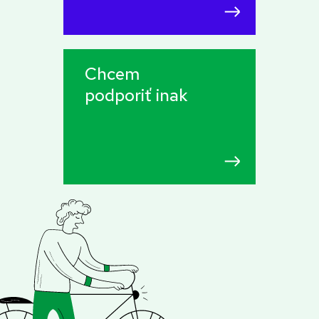
Chcem
podporiť inak