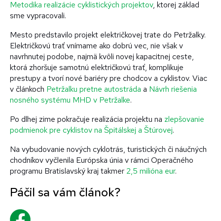
Metodika realizácie cyklistických projektov
, ktorej základ
sme vypracovali.
Mesto predstavilo projekt električkovej trate do Petržalky.
Električkovú trať vnímame ako dobrú vec, nie však v
navrhnutej podobe, najmä kvôli novej kapacitnej ceste,
ktorá zhoršuje samotnú električkovú trať, komplikuje
prestupy a tvorí nové bariéry pre chodcov a cyklistov. Viac
v článkoch
Petržalku pretne autostráda
a
Návrh riešenia
nosného systému MHD v Petržalke
.
Po dlhej zime pokračuje realizácia projektu na
zlepšovanie
podmienok pre cyklistov na Špitálskej a Štúrovej
.
Na vybudovanie nových cyklotrás, turistických či náučných
chodníkov vyčlenila Európska únia v rámci Operačného
programu Bratislavský kraj takmer
2,5 milióna eur
.