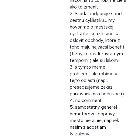
nazor na to co robime zle a
ako to zmenit
2. Skoda podporuje sport
cestnu cyklistiku… my
hovorime o mestskej
cyklistike, snazili sme sa
oslovit obchody, ktore z
toho maju najvacsi benefit
(trzby im rastli zavratnym
tempom!!) ale su lakomi
3. s tymto mame
problem… ale robime v
tejto oblasti (napr.
presadzujeme zakaz
parkovania na chodnikoch)
4. no comment
5. samostatny generel
nemotorovej dopravy
mesto nie a nie, napriek
nasim ziadostiam
6. zakony