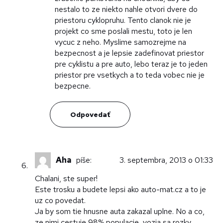
nestalo to ze niekto nahle otvori dvere do
priestoru cyklopruhu. Tento clanok nie je
projekt co sme poslali mestu, toto je len
vycuc z neho. Myslime samozrejme na
bezpecnost a je lepsie zadefinovat priestor
pre cyklistu a pre auto, lebo teraz je to jeden
priestor pre vsetkych a to teda vobec nie je
bezpecne.
Odpovedať
Aha
píše:
3. septembra, 2013 o 01:33
Chalani, ste super!
Este trosku a budete lepsi ako auto-mat.cz a to je
uz co povedat.
Ja by som tie hnusne auta zakazal uplne. No a co,
ze nimi cestuje 98% populacie, vozia sa rozky,