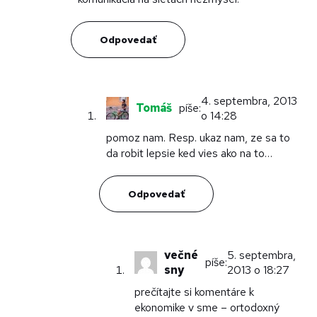
Odpovedať
4. septembra, 2013
Tomáš
píše:
o 14:28
pomoz nam. Resp. ukaz nam, ze sa to
da robit lepsie ked vies ako na to…
Odpovedať
večné
5. septembra,
píše:
sny
2013 o 18:27
prečítajte si komentáre k
ekonomike v sme – ortodoxný