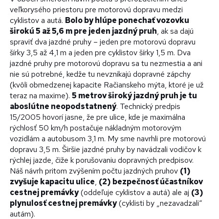
veľkorysého priestoru pre motorovú dopravu medzi
cyklistov a autá.
Bolo by hlúpe ponechať vozovku
širokú 5 až 5,6 m pre jeden jazdný pruh
, ak sa dajú
spraviť dva jazdné pruhy – jeden pre motorovú dopravu
šírky 3,5 až 4,1 m a jeden pre cyklistov šírky 1,5 m. Dva
jazdné pruhy pre motorovú dopravu sa tu nezmestia a ani
nie sú potrebné, kedže tu nevznikajú dopravné zápchy
(kvôli obmedzenej kapacite Račianskeho mýta, ktoré je už
teraz na maxime).
5 metrov široký jazdný pruh je tu
aboslútne neopodstatnený
. Technický predpis
15/2005 hovorí jasne, že pre ulice, kde je maximálna
rýchlosť 50 km/h postačuje nákladným motorovým
vozidlám a autobusom 3,1 m. My sme navrhli pre motorovú
dopravu 3,5 m. Širšie jazdné pruhy by navádzali vodičov k
rýchlej jazde, čiže k porušovaniu dopravných predpisov.
Náš návrh pritom zvýšením počtu jazdných pruhov
(1)
zvyšuje kapacitu ulice
,
(2) bezpečnosť účastníkov
cestnej premávky
(oddeľuje cyklistov a autá) ale aj
(3)
plynulosť cestnej premávky
(cyklisti by „nezavadzali“
autám).