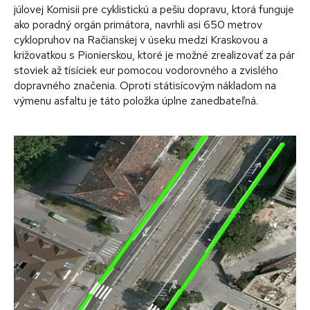
júlovej Komisii pre cyklistickú a pešiu dopravu, ktorá funguje
ako poradný orgán primátora, navrhli asi 650 metrov
cyklopruhov na Račianskej v úseku medzi Kraskovou a
križovatkou s Pionierskou, ktoré je možné zrealizovať za pár
stoviek až tísíciek eur pomocou vodorovného a zvislého
dopravného značenia. Oproti státisícovým nákladom na
výmenu asfaltu je táto položka úplne zanedbateľná.