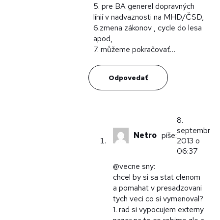
5. pre BA generel dopravných
línií v nadvaznosti na MHD/ČSD,
6.zmena zákonov , cycle do lesa
apod,
7. můžeme pokračovať…
Odpovedať
8.
septembra,
Netro
píše:
2013 o
06:37
@vecne sny:
chcel by si sa stat clenom
a pomahat v presadzovani
tych veci co si vymenoval?
1. rad si vypocujem externy