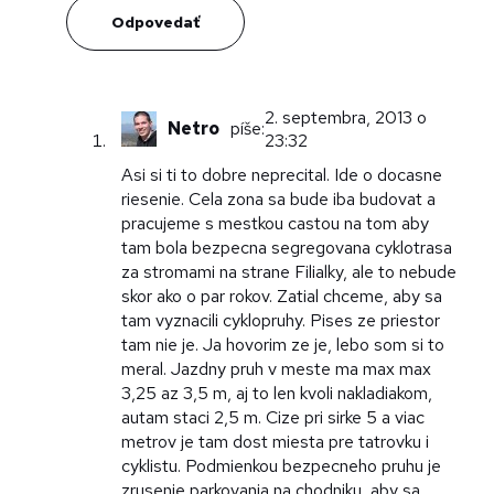
Odpovedať
2. septembra, 2013 o
Netro
píše:
23:32
Asi si ti to dobre neprecital. Ide o docasne
riesenie. Cela zona sa bude iba budovat a
pracujeme s mestkou castou na tom aby
tam bola bezpecna segregovana cyklotrasa
za stromami na strane Filialky, ale to nebude
skor ako o par rokov. Zatial chceme, aby sa
tam vyznacili cyklopruhy. Pises ze priestor
tam nie je. Ja hovorim ze je, lebo som si to
meral. Jazdny pruh v meste ma max max
3,25 az 3,5 m, aj to len kvoli nakladiakom,
autam staci 2,5 m. Cize pri sirke 5 a viac
metrov je tam dost miesta pre tatrovku i
cyklistu. Podmienkou bezpecneho pruhu je
zrusenie parkovania na chodniku, aby sa