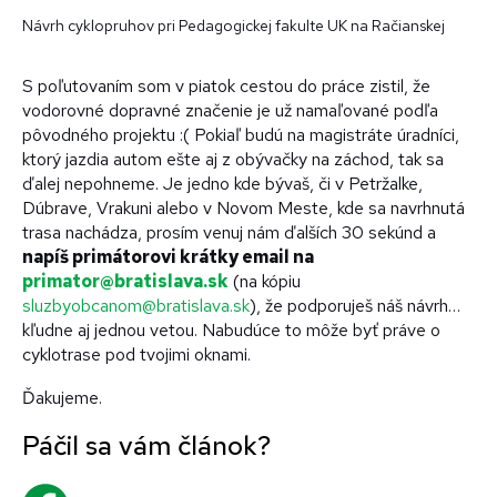
Návrh cyklopruhov pri Pedagogickej fakulte UK na Račianskej
S poľutovaním som v piatok cestou do práce zistil, že
vodorovné dopravné značenie je už namaľované podľa
pôvodného projektu :( Pokiaľ budú na magistráte úradníci,
ktorý jazdia autom ešte aj z obývačky na záchod, tak sa
ďalej nepohneme. Je jedno kde bývaš, či v Petržalke,
Dúbrave, Vrakuni alebo v Novom Meste, kde sa navrhnutá
trasa nachádza, prosím venuj nám ďalších 30 sekúnd a
napíš primátorovi krátky email na
primator@bratislava.sk
(na kópiu
sluzbyobcanom@bratislava.sk
), že podporuješ náš návrh…
kľudne aj jednou vetou. Nabudúce to môže byť práve o
cyklotrase pod tvojimi oknami.
Ďakujeme.