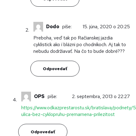
Dodo
píše:
15. júna, 2020 o 20:25
Preboha, veď tak po Račianskej jazdia
cyklistick ako í blázni po chodníkoch. Aj tak to
nebudu dodržiavať. Na čo to bude dobré???
Odpovedať
OPS
píše:
2. septembra, 2013 o 22:27
https://www.odkazprestarostu.sk/bratislava/podnety/5
ulica-bez-cyklopruhu-premarnena-prilezitost
Odpovedať