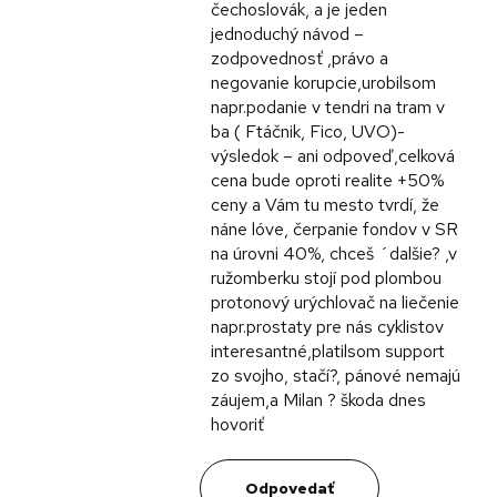
čechoslovák, a je jeden
jednoduchý návod –
zodpovednosť ,právo a
negovanie korupcie,urobilsom
napr.podanie v tendri na tram v
ba ( Ftáčnik, Fico, UVO)-
výsledok – ani odpoveď,celková
cena bude oproti realite +50%
ceny a Vám tu mesto tvrdí, že
náne lóve, čerpanie fondov v SR
na úrovni 40%, chceš ´dalšie? ,v
ružomberku stojí pod plombou
protonový urýchlovač na liečenie
napr.prostaty pre nás cyklistov
interesantné,platilsom support
zo svojho, stačí?, pánové nemajú
záujem,a Milan ? škoda dnes
hovoriť
Odpovedať