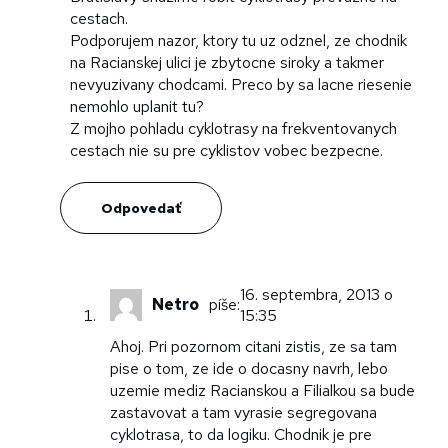
cestach.
Podporujem nazor, ktory tu uz odznel, ze chodnik
na Racianskej ulici je zbytocne siroky a takmer
nevyuzivany chodcami. Preco by sa lacne riesenie
nemohlo uplanit tu?
Z mojho pohladu cyklotrasy na frekventovanych
cestach nie su pre cyklistov vobec bezpecne.
Odpovedať
16. septembra, 2013 o
Netro
píše:
15:35
Ahoj. Pri pozornom citani zistis, ze sa tam
pise o tom, ze ide o docasny navrh, lebo
uzemie mediz Racianskou a Filialkou sa bude
zastavovat a tam vyrasie segregovana
cyklotrasa, to da logiku. Chodnik je pre