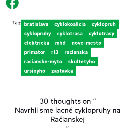
Tag:
bratislava
cyklokoalicia
cyklopruh
cyklopruhy
cyklotrasa
cyklotrasy
elektricka
mhd
nove-mesto
primator
r13
racianska
racianske-myto
skultetyho
ursinyho
zastavka
30 thoughts on “
Navrhli sme lacné cyklopruhy na
Račianskej
”