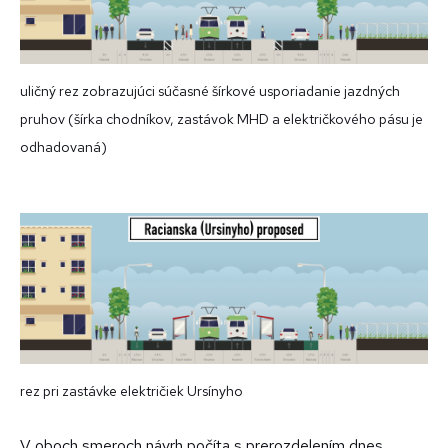
uličný rez zobrazujúci súčasné šírkové usporiadanie jazdných
pruhov (šírka chodníkov, zastávok MHD a električkového pásu je
odhadovaná)
rez pri zastávke električiek Ursínyho
V oboch smeroch návrh počíta s prerozdelením dnes