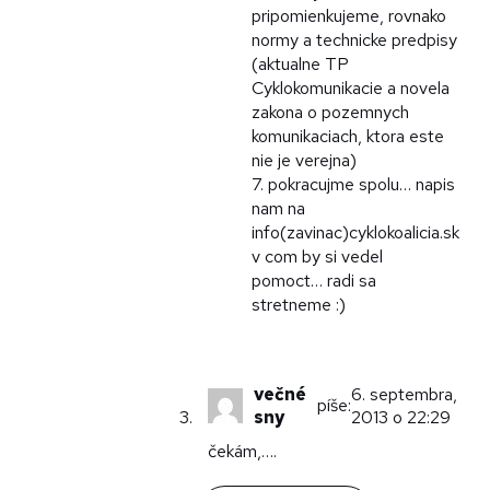
pripomienkujeme, rovnako
normy a technicke predpisy
(aktualne TP
Cyklokomunikacie a novela
zakona o pozemnych
komunikaciach, ktora este
nie je verejna)
7. pokracujme spolu… napis
nam na
info(zavinac)cyklokoalicia.sk
v com by si vedel
pomoct… radi sa
stretneme :)
večné
6. septembra,
píše:
sny
2013 o 22:29
čekám,….