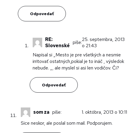
Odpovedať
RE:
25. septembra, 2013
píše:
Slovenské
o 21:43
Napísal si „Mesto je pre všetkých a nesmie
irritovať ostatných,pokial je to ináč , výsledok
nebude. „, ale myslel si asi len vodičov. Či?
Odpovedať
som za
píše:
1. októbra, 2013 o 10:11
Sice neskor, ale poslal som mail. Podporujem.