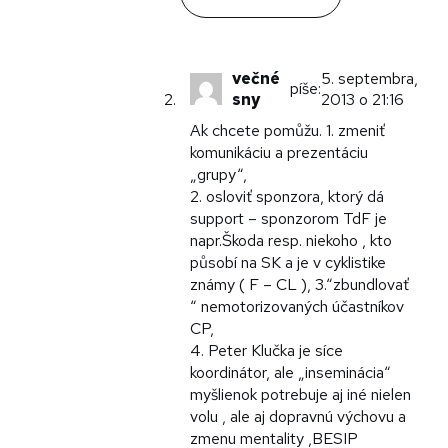
večné
5. septembra,
píše:
sny
2013 o 21:16
Ak chcete pomůžu. 1. zmeniť
komunikáciu a prezentáciu
„grupy“,
2. osloviť sponzora, ktorý dá
support – sponzorom TdF je
napr.Škoda resp. niekoho , kto
působí na SK a je v cyklistike
známy ( F – CL ), 3.“zbundlovať
“ nemotorizovaných účastníkov
CP,
4. Peter Klučka je síce
koordinátor, ale „inseminácia“
myšlienok potrebuje aj iné nielen
volu , ale aj dopravnú výchovu a
zmenu mentality ,BESIP