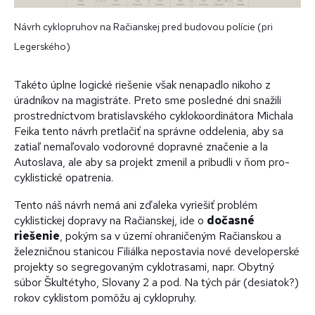
Návrh cyklopruhov na Račianskej pred budovou polície (pri
Legerského)
Takéto úplne logické riešenie však nenapadlo nikoho z
úradníkov na magistráte. Preto sme posledné dni snažili
prostredníctvom bratislavského cyklokoordinátora Michala
Feika tento návrh pretlačiť na správne oddelenia, aby sa
zatiaľ nemaľovalo vodorovné dopravné značenie a la
Autoslava, ale aby sa projekt zmenil a pribudli v ňom pro-
cyklistické opatrenia.
Tento náš návrh nemá ani zďaleka vyriešiť problém
cyklistickej dopravy na Račianskej, ide o
dočasné
riešenie
, pokým sa v území ohraničeným Račianskou a
železničnou stanicou Filiálka nepostavia nové developerské
projekty so segregovaným cyklotrasami, napr. Obytný
súbor Škultétyho, Slovany 2 a pod. Na tých pár (desiatok?)
rokov cyklistom pomôžu aj cyklopruhy.