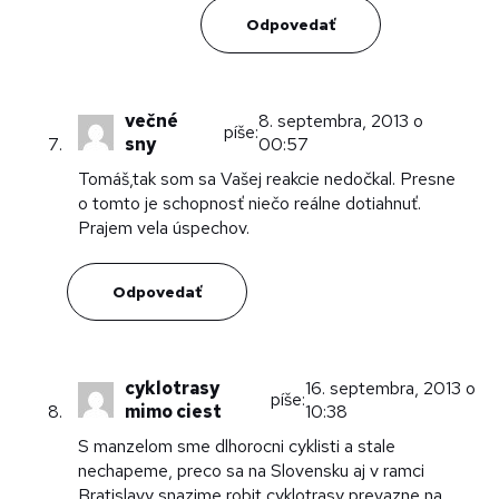
Odpovedať
večné
8. septembra, 2013 o
píše:
sny
00:57
Tomáš,tak som sa Vašej reakcie nedočkal. Presne
o tomto je schopnosť niečo reálne dotiahnuť.
Prajem vela úspechov.
Odpovedať
cyklotrasy
16. septembra, 2013 o
píše:
mimo ciest
10:38
S manzelom sme dlhorocni cyklisti a stale
nechapeme, preco sa na Slovensku aj v ramci
Bratislavy snazime robit cyklotrasy prevazne na