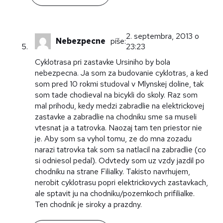
2. septembra, 2013 o
Nebezpecne
píše:
23:23
Cyklotrasa pri zastavke Ursiniho by bola
nebezpecna. Ja som za budovanie cyklotras, a ked
som pred 10 rokmi studoval v Mlynskej doline, tak
som tade chodieval na bicykli do skoly. Raz som
mal prihodu, kedy medzi zabradlie na elektrickovej
zastavke a zabradlie na chodniku sme sa museli
vtesnat ja a tatrovka. Naozaj tam ten priestor nie
je. Aby som sa vyhol tomu, ze do mna zozadu
narazi tatrovka tak som sa natlacil na zabradlie (co
si odniesol pedal). Odvtedy som uz vzdy jazdil po
chodniku na strane Filialky. Takisto navrhujem,
nerobit cyklotrasu popri elektrickovych zastavkach,
ale sptavit ju na chodniku/pozemkoch prifilialke.
Ten chodnik je siroky a prazdny.