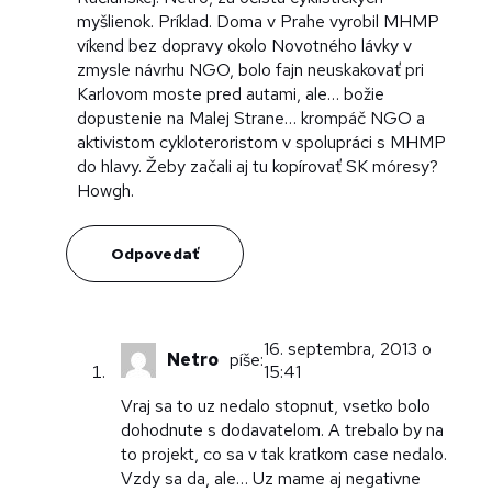
myšlienok. Príklad. Doma v Prahe vyrobil MHMP
víkend bez dopravy okolo Novotného lávky v
zmysle návrhu NGO, bolo fajn neuskakovať pri
Karlovom moste pred autami, ale… božie
dopustenie na Malej Strane… krompáč NGO a
aktivistom cykloteroristom v spolupráci s MHMP
do hlavy. Žeby začali aj tu kopírovať SK móresy?
Howgh.
Odpovedať
16. septembra, 2013 o
Netro
píše:
15:41
Vraj sa to uz nedalo stopnut, vsetko bolo
dohodnute s dodavatelom. A trebalo by na
to projekt, co sa v tak kratkom case nedalo.
Vzdy sa da, ale… Uz mame aj negativne