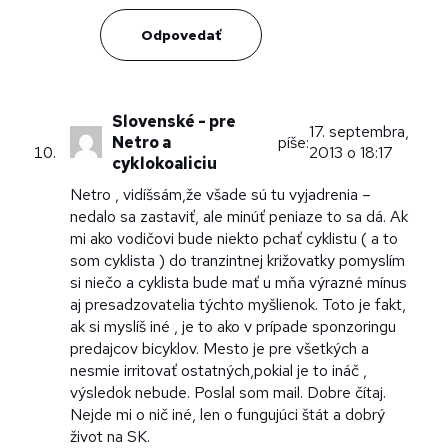
Odpovedať
Slovenské - pre
17. septembra,
Netro a
píše:
2013 o 18:17
cyklokoaliciu
Netro , vidíšsám,že všade sú tu vyjadrenia –
nedalo sa zastaviť, ale minúť peniaze to sa dá. Ak
mi ako vodičovi bude niekto pchať cyklistu ( a to
som cyklista ) do tranzintnej križovatky pomyslím
si niečo a cyklista bude mať u mňa výrazné mínus
aj presadzovatelia týchto myšlienok. Toto je fakt,
ak si myslíš iné , je to ako v prípade sponzoringu
predajcov bicyklov. Mesto je pre všetkých a
nesmie irritovať ostatných,pokial je to ináč ,
výsledok nebude. Poslal som mail. Dobre čítaj.
Nejde mi o nič iné, len o fungujúci štát a dobrý
život na SK.