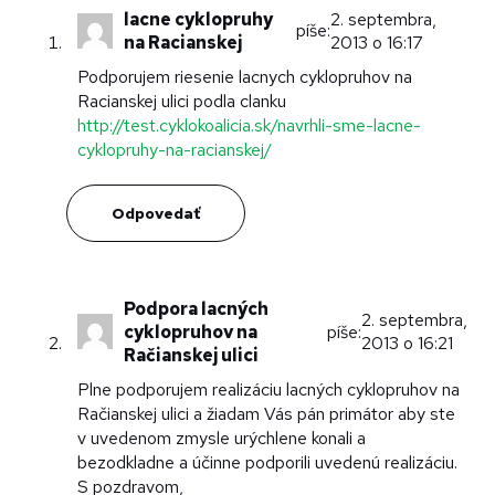
lacne cyklopruhy
2. septembra,
píše:
na Racianskej
2013 o 16:17
Podporujem riesenie lacnych cyklopruhov na
Racianskej ulici podla clanku
http://test.cyklokoalicia.sk/navrhli-sme-lacne-
cyklopruhy-na-racianskej/
Odpovedať
Podpora lacných
2. septembra,
cyklopruhov na
píše:
2013 o 16:21
Račianskej ulici
Plne podporujem realizáciu lacných cyklopruhov na
Račianskej ulici a žiadam Vás pán primátor aby ste
v uvedenom zmysle urýchlene konali a
bezodkladne a účinne podporili uvedenú realizáciu.
S pozdravom,