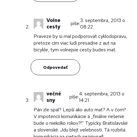
Volne
3. septembra, 2013 o
píše:
cesty
08:22
Praveze by si mal podporovat cyklodopravu,
pretoze cim viac ludi presadne z aut na
bicykle, tym volnejsie cesty budes mat.
Odpovedať
večné
4. septembra, 2013 o
píše:
sny
14:21
Pán zle spal? Lepší ako auto mat? A v čom?
V impotencii komunikácie a „finálne riešenie
bude o niekolko rokov?!“ Typicky Bratislavské
a slovenské. Jdu blejt velebnosti. Tá rozbitá
komunikácia na sietach nezmysel!