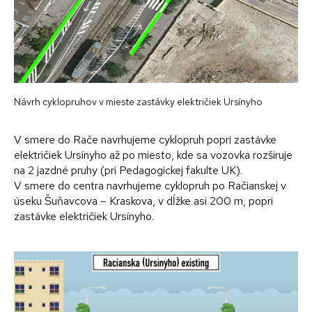
Návrh cyklopruhov v mieste zastávky električiek Ursínyho
V smere do Rače navrhujeme cyklopruh popri zastávke
električiek Ursínyho až po miesto, kde sa vozovka rozširuje
na 2 jazdné pruhy (pri Pedagogickej fakulte UK).
V smere do centra navrhujeme cyklopruh po Račianskej v
úseku Šuňavcova – Kraskova, v dĺžke asi 200 m, popri
zastávke električiek Ursínyho.