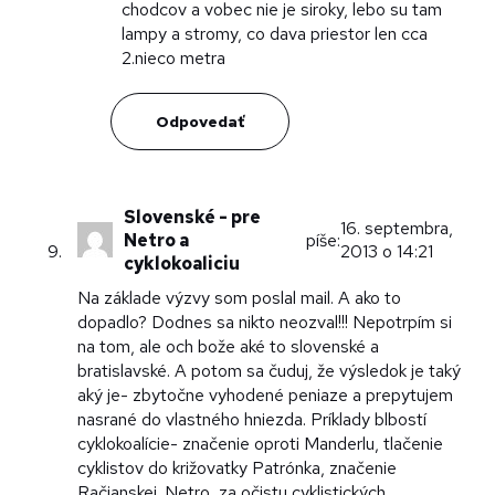
chodcov a vobec nie je siroky, lebo su tam
lampy a stromy, co dava priestor len cca
2.nieco metra
Odpovedať
Slovenské - pre
16. septembra,
Netro a
píše:
2013 o 14:21
cyklokoaliciu
Na základe výzvy som poslal mail. A ako to
dopadlo? Dodnes sa nikto neozval!!! Nepotrpím si
na tom, ale och bože aké to slovenské a
bratislavské. A potom sa čuduj, že výsledok je taký
aký je- zbytočne vyhodené peniaze a prepytujem
nasrané do vlastného hniezda. Príklady blbostí
cyklokoalície- značenie oproti Manderlu, tlačenie
cyklistov do križovatky Patrónka, značenie
Račianskej. Netro, za očistu cyklistických