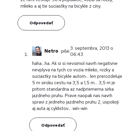
mlieko a aj tie suciastky na bicykle z ciny.
Odpovedať
3. septembra, 2013 o
Netro
píše:
06:43
haha…ha. Ak si si nevsimol navrh negativne
nevplyva na tych co vozia mlieko, rozky a
suciastky na bicykle autom… len prerozdeluje
5 m siroku cestu na 3,5 a 1,5 m… 3,5 m je
pritom standardna az nadpriemerna sirka
jazdneho pruhu. Prave naopak nas navrh
spravi z jedneho jazdneho pruhu 2, uspokoji
aj auta aj cyklistov… win-win
Odpovedať