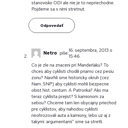
stanovisko ODI ale nie je to nepriechodne.
Pojdeme sa s nimi stretnut.
Odpovedať
16. septembra, 2013 o
Netro
píše:
15:46
Co je zle na znaceni pri Manderlaku? To
chces aby cyklisti chodili priamo cez pesiu
zonu? Navrhli sme historicky okruh (cez
Nam. SNP) aby cyklisti mohli bezpecne
obist hist. centum. A Patronka? Ako ma
teraz cyklista prejist? S kamionom za
sebou? Chceme tam len obycajny priechod
pre cyklistov, aby nahodou cyklisti
neohrozovali auta a kamiony, lebo uz aj z
takymi :argumentami“ sme sa stretli.