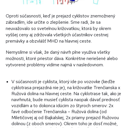
Oproti súčasnosti, keď je prejazd cyklistov znemožnený
zábradlím, ide určite o zlepšenie. Sme radi, že sa
neuvažovalo so svetelnou križovatkou, ktorá by okrem
vyššej ceny aj zdržovala všetkých účastníkov cestnej
premávky a obzvlášť MHD na hlavnej ceste.
Nemyslíme si však, že daný návrh plne využíva všetky
možnosti, ktoré priestor dáva. Konkrétne neriešené alebo
vytvorené problémy vidíme najmä v nasledovnom.
V súčasnosti je cyklista, ktorý ide po vozovke (keďže
cyklotrasa prejazdná nie je), na križovatke Trenčianska x
Ružová dolina na hlavnej ceste. Na cyklotrase tak, ako je
navrhnutá, bude musieť cyklista naopak dávať prednosť
vozidlám a to dokonca idúcim zo štyroch smerov: 2x
ľavé odbočenie Trenčianska – Ružová dolina (od
Miletičovej aj od Bajkalskej, 2x priamy prejazd Ružovou
dolinou (z oboch smerov). Okrem toho je dosť možné,