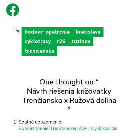
Tag:
bodove-opatrenia
bratislava
cyklotrasy
r26
ruzinov
trencianska
One thought on “
Návrh riešenia križovatky
Trenčianska x Ružová dolina
”
Spätné upozornenie:
Sprejazdnenie Trenčianskej ulice | Cyklokoalícia