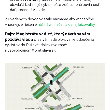
obzvlášť keď majú cyklisti ešte zdôraznenú povinnosť
dať prednosť v jazde.
Z uvedených dôvodov stále vnímame ako koncepčne
vhodnejšie riešenie
náš návrh riešenia danej križovatky
.
Dajte Magistrátu vedieť, ktorý návrh sa vám
pozdáva viac
a či sa vám zdá blokovanie odbočenia
cyklistov do Ružovej doliny rozumné:
sluzbyobcanom@bratislava.sk.