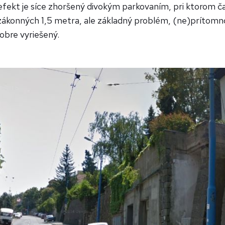
efekt je síce zhoršený divokým parkovaním, pri ktorom č
 zákonných 1,5 metra, ale základný problém, (ne)prítom
dobre vyriešený.