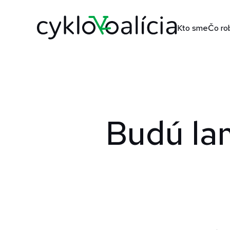
Kto sme
Čo ro
Budú la