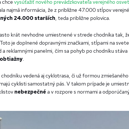
a chce
vysúťažiť nového prevádzkovateľa verejného osvet
la najmä informácia, že z približne 47.000 stĺpov verejn
ých 24.000 starších
, teda približne polovica.
asto krát nevhodne umiestnené v strede chodníka tak, ž
 Toto je doplnené dopravnými značkami, stĺpami na sveteln
 a reklamnými panelmi, čím sa pohyb po chodníku stáva
 obtiažny
.
 chodníku vedená aj cyklotrasa, či už formou zmiešanéh
ajú cyklisti samostatný pás. V takom prípade je umiestn
klistov
nebezpečné
a v rozpore s normami a odporúčaný