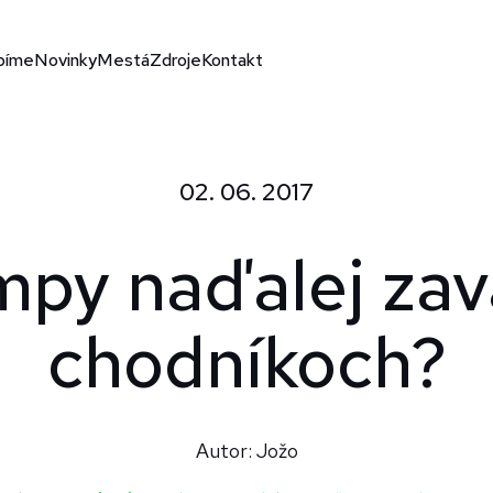
bíme
Novinky
Mestá
Zdroje
Kontakt
02. 06. 2017
mpy naďalej zav
chodníkoch?
Autor: Jožo