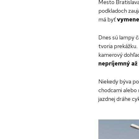
Mesto Bratislav
podkladoch zauja
má byť
vymenen
Dnes sú lampy č
tvoria prekážku.
kamerový dohľad
nepríjemný až
Niekedy býva po
chodcami alebo m
jazdnej dráhe cy