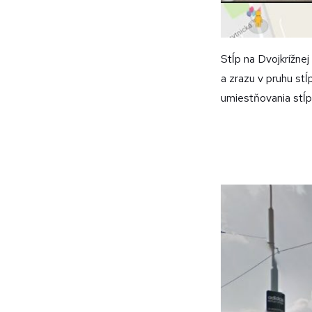
Stĺp na Dvojkrížnej
a zrazu v pruhu st
umiestňovania stĺ