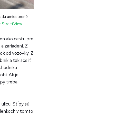
vodu umiestnené
 StreetView
len ako cestu pre
a zariadení. Z
ok od vozovky. Z
ík a tak sceliť
 chodníka
obí. Ak je
ĺpy treba
ulicu. Stĺpy sú
lenkoch v tomto