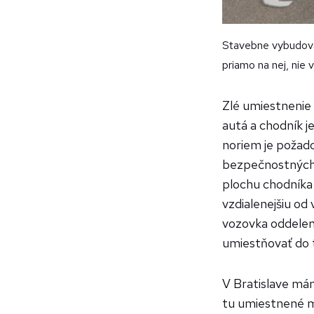
Stavebne vybudova
priamo na nej, nie 
Zlé umiestnenie 
autá a chodník j
noriem je poža
bezpečnostných d
plochu chodníka 
vzdialenejšiu od 
vozovka oddelen
umiestňovať do t
V Bratislave mám
tu umiestnené m