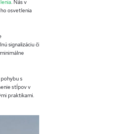
lenia
. Nás v
ého osvetlenia
e
ú signalizáciu či
 minimálne
o pohybu s
enie stĺpov v
mi praktikami.