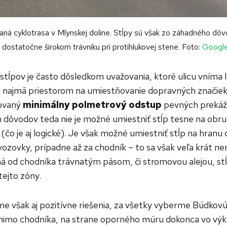
ná cyklotrasa v Mlynskej doline. Stĺpy sú však zo záhadného dô
v dostatočne širokom trávniku pri protihlukovej stene. Foto:
Google
stĺpov je často dôsledkom uvažovania, ktoré ulicu vníma 
e najmä priestorom na umiestňovanie dopravných značiek 
dovaný
minimálny polmetrový odstup
pevných prekáž
ôvodov teda nie je možné umiestniť stĺp tesne na obrubn
(čo je aj logické). Je však možné umiestniť stĺp na hranu
vozovky, prípadne až za chodník – to sa však veľa krát ner
á od chodníka trávnatým pásom, či stromovou alejou, st
ejto zóny.
e však aj pozitívne riešenia, za všetky vyberme Búdkovú 
imo chodníka, na strane oporného múru dokonca vo výk