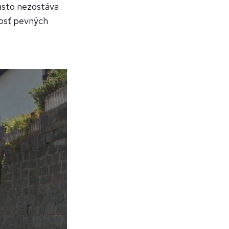
asto nezostáva
nosť pevných