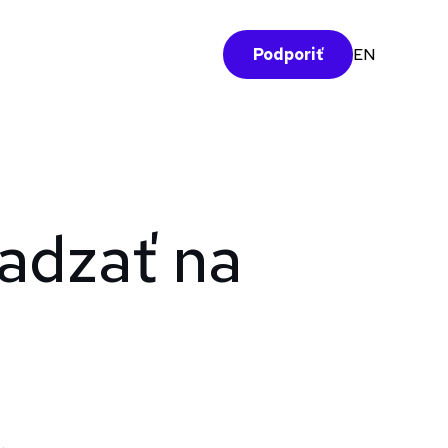
EN
Podporiť
adzať na