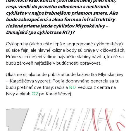
návrhoch však končili (boli ukončené) pred nimi,
resp. viedli do pravého odbočenia a nechránili
cyklistov v najpotrebnejšom priamom smere. Ako
bude zabezpečená a akou formou infraštruktúry
riešená priama jazda cyklistov Mlynské nivy –
Dunajská (po cyklotrase R17)?
Cyklopruhy (alebo ešte lepšie segregované cyklocestičky)
sú síce fajn, ale hlavné kolízne body sú práve v križovatkách.
Práve v ich riešení vidíme najväčšie slabiny návrhu, ktoré sa
budú zároveň najťažšie v budúcnosti opravovať.
Ukážme si, ako bude približne bude križovatka Mlynské nivy
– Karadžičova vyzerať. Podľa dopravného generelu sa tu
budú pretínať dve trasy: radiála
R17
vedúca z centra na
Nivy a okruh
O2
po Karadžičovej.