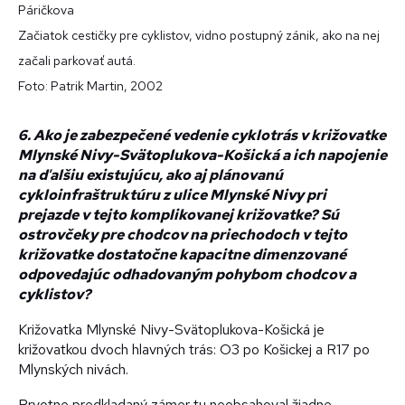
Páričkova
Začiatok cestičky pre cyklistov, vidno postupný zánik, ako na nej
začali parkovať autá.
Foto: Patrik Martin, 2002
6. Ako je zabezpečené vedenie cyklotrás v križovatke
Mlynské Nivy-Svätoplukova-Košická a ich napojenie
na ďalšiu existujúcu, ako aj plánovanú
cykloinfraštruktúru z ulice Mlynské Nivy pri
prejazde v tejto komplikovanej križovatke? Sú
ostrovčeky pre chodcov na priechodoch v tejto
križovatke dostatočne kapacitne dimenzované
odpovedajúc odhadovaným pohybom chodcov a
cyklistov?
Križovatka Mlynské Nivy-Svätoplukova-Košická je
križovatkou dvoch hlavných trás: O3 po Košickej a R17 po
Mlynských nivách.
Prvotne predkladaný zámer tu neobsahoval žiadne