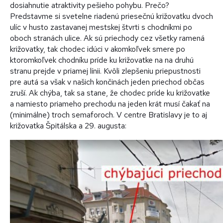
dosiahnutie atraktivity pešieho pohybu. Prečo?
Predstavme si svetelne riadenú priesečnú križovatku dvoch
ulíc v husto zastavanej mestskej štvrti s chodníkmi po
oboch stranách ulice. Ak sú priechody cez všetky ramená
križovatky, tak chodec idúci v akomkoľvek smere po
ktoromkoľvek chodníku príde ku križovatke na na druhú
stranu prejde v priamej línii. Kvôli zlepšeniu priepustnosti
pre autá sa však v našich končinách jeden priechod občas
zruší. Ak chýba, tak sa stane, že chodec príde ku križovatke
a namiesto priameho prechodu na jeden krát musí čakať na
(minimálne) troch semaforoch. V centre Bratislavy je to aj
križovatka Špitálska a 29. augusta: