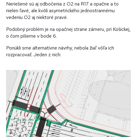
Neriešené sú aj odbočenia z O2 na R17 a opačne a to
nielen ľavé, ale kvôli asymetrického jednostrannému
vedeniu O2 aj niektoré pravé.
Podobný problém je na opačnej strane zámeru, pri Košickej,
o čom píšeme v bode 6.
Ponúkli sme alternatívne návrhy, nebola žiaľ vôľa ich
rozpracovať. Jeden z nich: