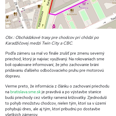
Obr.: Obchádzkové trasy pre chodcov pri chôdzi po
Karadžičovej medzi Twin City a CBC
.
Podľa zámeru sa mal vo finále zrušiť pre zmenu severný
priechod, ktorý je najviac využívaný. Na rokovaniach sme
boli opakovane informovaní, že jeho zachovanie bráni
pridávaniu ďalšieho odbočovacieho pruhu pre motorovú
dopravu.
Verme preto, že informácia z článku o zachovaní priechodu
na
bratislava.sme.sk
je pravdivá a po výstavbe stanice
budú priechody cez všetky ramená križovatky. Zjednoduší
to pohyb množstvu chodcov, nielen tým, ktorí sa v území
pohybujú dnes, ale aj tým, ktorí pribudnú po dostavbe
všetkých zámerov.