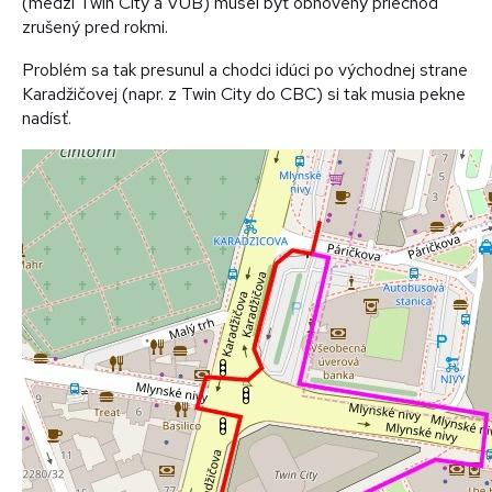
(medzi Twin City a VÚB) musel byť obnovený priechod
zrušený pred rokmi.
Problém sa tak presunul a chodci idúci po východnej strane
Karadžičovej (napr. z Twin City do CBC) si tak musia pekne
nadísť.