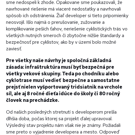
sme nedospeli k zhode. Opakovane sme poukazovali, že
navrhované riešenie má viaceré nedostatky a navrhovali
spôsob ich odstránenia. Žiaľ developer si tieto pripomienky
neosvojil. Išlo najmä o prerušovanie, zužovanie a
komplikovanie peších ťahov, neriešenie cyklistických trás vo
všetkých nutných smeroch či zbytočne nižšie štandardy a
bezpečnosť pre cyklistov, ako by v území bolo možné
zaviesť.
Pre všetky naše návrhy je spoločná základná
zásada: infraštruktúra musí byť bezpečná pre
všetky vekové skupiny. Teda po chodníku alebo
cyklotrase musí vedieť bezpečne a samostatne
prejsť nielen vyšportovaný tridsiatnik na vrchole
síl, ale aj 8 ročné dieťa idúce do školy či 80 ročný
človek na prechádzke.
Od našich posledných stretnutí s developerom prešla
dlhšia doba, počas ktorej sa projekt ďalej upravoval.
Výsledný stav projektu nám však nie je známy. Požiadali
sme preto o vyjadrenie developera a mesto. Odpoveď