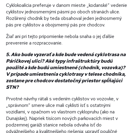
Cyklokoalícia preferuje v danom mieste „kodanské“ vedenie
cyklistov jednosmernými pásmi po oboch stranách ulice.
Rozšírený chodník by teda obsahoval jeden jednosmerný
pás pre cyklistov a obojsmerný pás pre chodcov.
Žiaľ ani pri tejto pripomienke nebola snaha o jej ďalšie
preverenie a rozpracovanie.
5. Ako bude vyzerať a kde bude vedená cyklotrasa na
Páričkovej ulici? Aké typy infraštruktúry budú
použité a kde budú umiestnené (chodník, vozovka)?
V prípade umiestnenia cyklotrasy v telese chodníka,
zostane pre chodcov dostatočný priestor spĺňajúci
STN?
Prvotné návrhy rátali s vedením cyklistov vo vozovke, v
„správnom“ smere ulice mali cyklisti ísť s ostatnými
vozidlami, v opačnom vo vlastnom cyklopruhu (ako na
Dunajskej). Napriek tisícom nových parkovacích miest v
podzemnej garáži stanice nebola odvaha ísť do
odvážnejšieho a kvalitnejšieho riešenia: upraviť pouličné