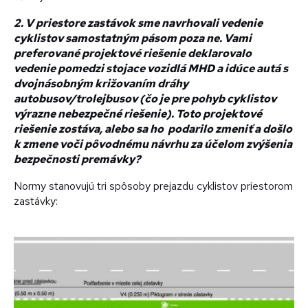
2. V priestore zastávok sme navrhovali vedenie
cyklistov samostatným pásom poza ne. Vami
preferované projektové riešenie deklarovalo
vedenie pomedzi stojace vozidlá MHD a idúce autá s
dvojnásobným križovaním dráhy
autobusov/trolejbusov (čo je pre pohyb cyklistov
výrazne nebezpečné riešenie). Toto projektové
riešenie zostáva, alebo sa ho podarilo zmeniť a došlo
k zmene voči pôvodnému návrhu za účelom zvýšenia
bezpečnosti premávky?
Normy stanovujú tri spôsoby prejazdu cyklistov priestorom
zastávky: