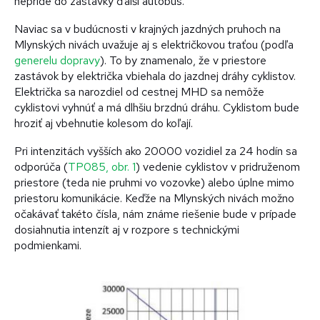
nepríde do zastávky ďalší autobus.
Naviac sa v budúcnosti v krajných jazdných pruhoch na
Mlynských nivách uvažuje aj s električkovou traťou (podľa
generelu dopravy
). To by znamenalo, že v priestore
zastávok by električka vbiehala do jazdnej dráhy cyklistov.
Električka sa narozdiel od cestnej MHD sa nemôže
cyklistovi vyhnúť a má dlhšiu brzdnú dráhu. Cyklistom bude
hroziť aj vbehnutie kolesom do koľají.
Pri intenzitách vyšších ako 20000 vozidiel za 24 hodín sa
odporúča (
TP085, obr. 1
) vedenie cyklistov v pridruženom
priestore (teda nie pruhmi vo vozovke) alebo úplne mimo
priestoru komunikácie. Keďže na Mlynských nivách možno
očakávať takéto čísla, nám známe riešenie bude v prípade
dosiahnutia intenzít aj v rozpore s technickými
podmienkami.