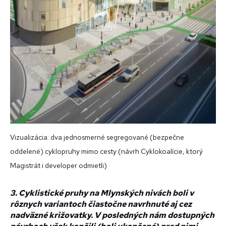
Vizualizácia: dva jednosmerné segregované (bezpečne
oddelené) cyklopruhy mimo cesty (návrh Cyklokoalície, ktorý
Magistrát i developer odmietli)
3. Cyklistické pruhy na Mlynských nivách boli v
rôznych variantoch čiastočne navrhnuté aj cez
nadväzné križovatky. V posledných nám dostupných