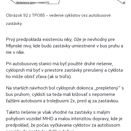
Obrázok 92 z TP085 – vedenie cyklistov cez autobusové
zastávky.
Prvý predpokladá existenciu niky, čiže je nevhodný pre
Mlynské nivy, kde budú zastávky umiestnené v bus pruhu a
nie v nike.
Pri autobusovej stanici má byť použité druhé riešenie,
cyklopruh má byť v priestore zastávky prerušený a cyklista
ho môže obísť zľava (ak si trúfa).
Na starších návrhoch bol cyklopruh dokonca „prepletený“ s
bus pruhom, cyklisti sa teda mali križovať s nepomerne
ťažšími autobusmi a trolejbusmi 2x, pred aj za zastávkou.
Takéto riešenie je však vhodné na zastávky s malým
pohybom vozidiel MHD a malou intenzitou dopravy, kde je
predpoklad, že počas vyčkávania cyklistov za autobusom