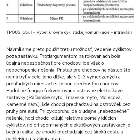
TP085, obr. 1 – Výber úrovne cyklistickej komunikácie – intravilán
Navrhli sme preto použiť tretiu možnosť, vedenie cyklistov
poza zastávku. Protiargumentom na rokovaniach bola
údajná nebezpečnosť pre chodcov. Ide však o
nepochopenie riešenia. Prístup pre chodcov na nástupište
nemá byť v celej jeho dĺžke, ale v 2-3 vymedzených a
prehľadných miestach s jasnou prednosťou chodcov.
Podobne fungujú frekventované ostrovné električkové
zastávky (Račianske mýto, Trnavské mýto, Molecova,
Kamenné nám.), kde chodci prechádzajú na ostrovček cez
pruhy pre autá. Pri cyklopruhu ide o údajne „nebezpečné“
riešenie, hoci chodci križujú relatívne pomaly idúcich
cyklistov, no pri spomínaných električkových zastávkach je
bežná realita, že chodci prechádzajú cez širokú cestu s
rýchlejším a ťažšími autami.