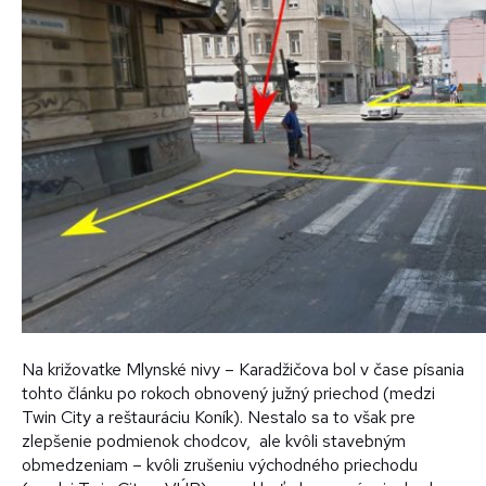
Na križovatke Mlynské nivy – Karadžičova bol v čase písania
tohto článku po rokoch obnovený južný priechod (medzi
Twin City a reštauráciu Koník). Nestalo sa to však pre
zlepšenie podmienok chodcov, ale kvôli stavebným
obmedzeniam – kvôli zrušeniu východného priechodu