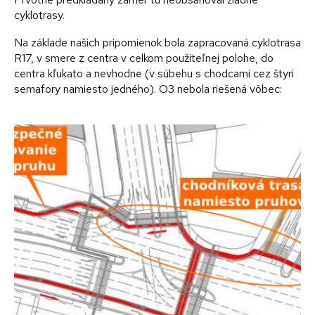
cyklotrasy.
Na základe našich pripomienok bola zapracovaná cyklotrasa
R17, v smere z centra v celkom použiteľnej polohe, do
centra kľukato a nevhodne (v súbehu s chodcami cez štyri
semafory namiesto jedného). O3 nebola riešená vôbec: