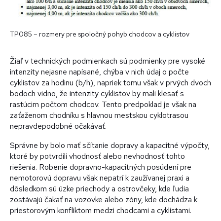
TP085 – rozmery pre spoločný pohyb chodcov a cyklistov
Žiaľ v technických podmienkach sú podmienky pre vysoké
intenzity nejasne napísané, chýba v nich údaj o počte
cyklistov za hodinu (b/h), napriek tomu však v prvých dvoch
bodoch vidno, že intenzity cyklistov by mali klesať s
rastúcim počtom chodcov. Tento predpoklad je však na
zaťaženom chodníku s hlavnou mestskou cyklotrasou
nepravdepodobné očakávať.
Správne by bolo mať sčítanie dopravy a kapacitné výpočty,
ktoré by potvrdili vhodnosť alebo nevhodnosť tohto
riešenia. Robenie dopravno-kapacitných posúdení pre
nemotorovú dopravu však nepatrí k zaužívanej praxi a
dôsledkom sú úzke priechody a ostrovčeky, kde ľudia
zostávajú čakať na vozovke alebo zóny, kde dochádza k
priestorovým konfliktom medzi chodcami a cyklistami.