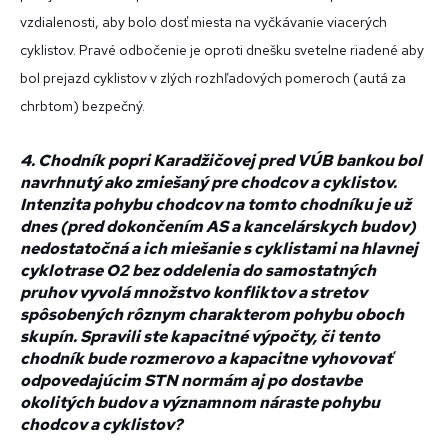
vzdialenosti, aby bolo dosť miesta na vyčkávanie viacerých
cyklistov. Pravé odbočenie je oproti dnešku svetelne riadené aby
bol prejazd cyklistov v zlých rozhľadových pomeroch (autá za
chrbtom) bezpečný.
4. Chodník popri Karadžičovej pred VÚB bankou bol
navrhnutý ako zmiešaný pre chodcov a cyklistov.
Intenzita pohybu chodcov na tomto chodníku je už
dnes (pred dokončením AS a kancelárskych budov)
nedostatočná a ich miešanie s cyklistami na hlavnej
cyklotrase O2 bez oddelenia do samostatných
pruhov vyvolá množstvo konfliktov a stretov
spôsobených rôznym charakterom pohybu oboch
skupín. Spravili ste kapacitné výpočty, či tento
chodník bude rozmerovo a kapacitne vyhovovať
odpovedajúcim STN normám aj po dostavbe
okolitých budov a významnom náraste pohybu
chodcov a cyklistov?