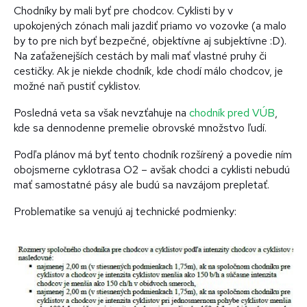
Chodníky by mali byť pre chodcov. Cyklisti by v
upokojených zónach mali jazdiť priamo vo vozovke (a malo
by to pre nich byť bezpečné, objektívne aj subjektívne :D).
Na zaťaženejších cestách by mali mať vlastné pruhy či
cestičky. Ak je niekde chodník, kde chodí málo chodcov, je
možné naň pustiť cyklistov.
Posledná veta sa však nevzťahuje na
chodník pred VÚB
,
kde sa dennodenne premelie obrovské množstvo ľudí.
Podľa plánov má byť tento chodník rozšírený a povedie ním
obojsmerne cyklotrasa O2 – avšak chodci a cyklisti nebudú
mať samostatné pásy ale budú sa navzájom prepletať.
Problematike sa venujú aj technické podmienky: