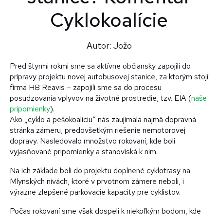
Cyklokoalície
Autor: Jožo
Pred štyrmi rokmi sme sa aktívne občiansky zapojili do
prípravy projektu novej autobusovej stanice, za ktorým stojí
firma HB Reavis – zapojili sme sa do procesu
posudzovania vplyvov na životné prostredie, tzv. EIA (
naše
pripomienky
).
Ako „cyklo a pešokoalíciu“ nás zaujímala najmä dopravná
stránka zámeru, predovšetkým riešenie nemotorovej
dopravy. Nasledovalo množstvo rokovaní, kde boli
vyjasňované pripomienky a stanoviská k nim.
Na ich základe boli do projektu doplnené cyklotrasy na
Mlynských nivách, ktoré v prvotnom zámere neboli, i
výrazne zlepšené parkovacie kapacity pre cyklistov.
Počas rokovaní sme však dospeli k niekoľkým bodom, kde