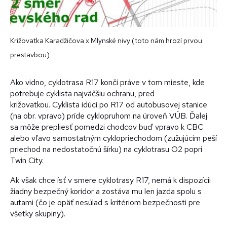
Križovatka Karadžičova x Mlynské nivy (toto nám hrozí prvou
prestavbou).
Ako vidno, cyklotrasa R17 končí práve v tom mieste, kde
potrebuje cyklista najväčšiu ochranu, pred
križovatkou. Cyklista idúci po R17 od autobusovej stanice
(na obr. vpravo) príde cyklopruhom na úroveň VÚB. Ďalej
sa môže prepliesť pomedzi chodcov buď vpravo k CBC
alebo vľavo samostatným cyklopriechodom (zužujúcim peší
priechod na nedostatočnú šírku) na cyklotrasu O2 popri
Twin City.
Ak však chce ísť v smere cyklotrasy R17, nemá k dispozícii
žiadny bezpečný koridor a zostáva mu len jazda spolu s
autami (čo je opäť nesúlad s kritériom bezpečnosti pre
všetky skupiny).