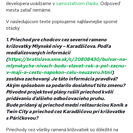
developera uvádzame v
samostatnom článku.
Odpoveď
mesta zatiaľ nemáme.
V nasledujúcom texte popisujeme najhlavnejšie sporné
otázky.
1. Priechod pre chodcov cez severné rameno
križovatky Mlynské nivy – Karadžičova. Podľa
medializovaných informácií
(
https://bratislava.sme.sk/c/20808430/bulvar-na-
mlynskyche-nivach-budu-stavat-rok-a-pol-zacnu-
v-maji-a-cestu-napokon-celu-neuzavru.html
)
zostáva zachovaný. Je táto informácia pravdivá?
Akým spôsobom sa podarilo dosiahnuť túto zmenu?
Pôvodné projektové plány rušili priechod kvôli
pridávaniu ďalšieho odbočovacieho pruhu.
Bude pridaný aj priechod medzi reštauráciou Koník a
Twin City a priechod cez Karadžičovu pri križovatke
s Páričkovou?
Priechody cez všetky ramená križovatiek sú dôležité na