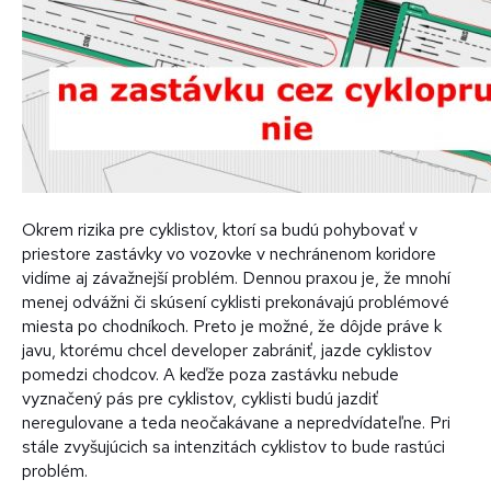
Okrem rizika pre cyklistov, ktorí sa budú pohybovať v
priestore zastávky vo vozovke v nechránenom koridore
vidíme aj závažnejší problém. Dennou praxou je, že mnohí
menej odvážni či skúsení cyklisti prekonávajú problémové
miesta po chodníkoch. Preto je možné, že dôjde práve k
javu, ktorému chcel developer zabrániť, jazde cyklistov
pomedzi chodcov. A keďže poza zastávku nebude
vyznačený pás pre cyklistov, cyklisti budú jazdiť
neregulovane a teda neočakávane a nepredvídateľne. Pri
stále zvyšujúcich sa intenzitách cyklistov to bude rastúci
problém.