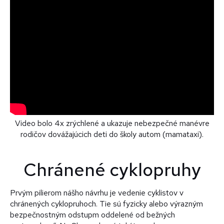
Video bolo 4x zrýchlené a ukazuje nebezpečné manévre
rodičov dovážajúcich deti do školy autom (mamataxi).
Chránené cyklopruhy
Prvým pilierom nášho návrhu je vedenie cyklistov v
chránených cyklopruhoch. Tie sú fyzicky alebo výrazným
bezpečnostným odstupm oddelené od bežných