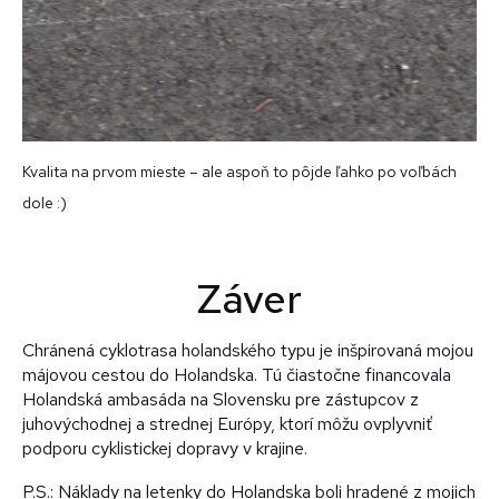
Kvalita na prvom mieste – ale aspoň to pôjde ľahko po voľbách
dole :)
Záver
Chránená cyklotrasa holandského typu je inšpirovaná mojou
májovou cestou do Holandska. Tú čiastočne financovala
Holandská ambasáda na Slovensku pre zástupcov z
juhovýchodnej a strednej Európy, ktorí môžu ovplyvniť
podporu cyklistickej dopravy v krajine.
P.S.: Náklady na letenky do Holandska boli hradené z mojich