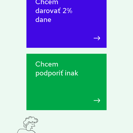
Chcem
darovať 2%
dane
Chcem
podporiť inak