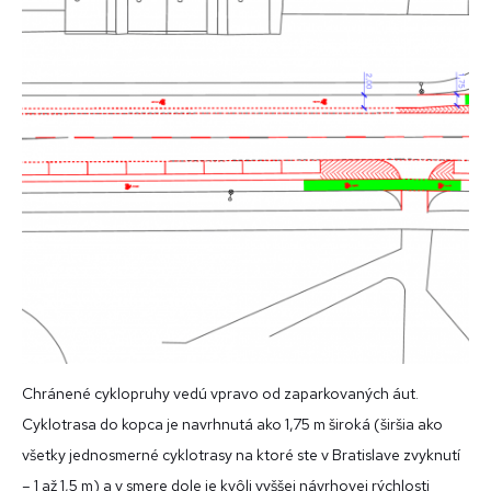
Chránené cyklopruhy vedú vpravo od zaparkovaných áut.
Cyklotrasa do kopca je navrhnutá ako 1,75 m široká (širšia ako
všetky jednosmerné cyklotrasy na ktoré ste v Bratislave zvyknutí
– 1 až 1,5 m) a v smere dole je kvôli vyššej návrhovej rýchlosti