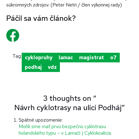
súkromných zdrojov. (Peter Netri / člen výkonnej rady)
Tag:
cyklopruhy
lamac
magistrat
o7
podhaj
vdz
3 thoughts on “
Návrh cyklotrasy na ulici Podháj
”
Spätné upozornenie:
Mohli sme mať prvú bezpečnú cyklotrasu
holandského typu – v Lamači | Cyklokoalícia