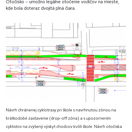
Otočisko – umožno legálne otočenie vodičov na mieste,
kde bola doteraz dvojitá plná čiara.
Návrh chránenej cyklotrasy pri škole s navrhnutou zónou na
krátkodobé zastavenie (drop-off zóna) a s upozornením
cyklistov na zvýšený výskyt chodcov kvôli škole. Návrh otočiska