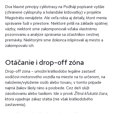
Dva hlavné princípy cyklotrasy na Podháji popísané vyššie
(chránené cyklopruhy a holandské križovatky) v projekte
Magistrátu nenájdete. Ale veľa robia aj detaily, ktoré menia
správanie ľudí v priestore. Niektoré prišli na základe spätnej
väzby, niektoré sme zakomponovali vďaka vlastnému
pozorovaniu a analýze správania sa účastníkov cestnej
premávky. Niektorými sme dokonca inšpirovali aj mesto a
zakompovalo ich.
Otáčanie i drop-off zóna
Drop-off zóna – umožní krátkodobo legálne zastaviť
vodičovi motorového vozidla na mieste na to určenom, na
naloženie/vyloženie osôb alebo tovaru, v tomto prípade
najmä žiakov školy ráno a poobede. Cez deň slúži
zásobovaniu alebo taxíkom. Ide o prvok
Žltná kľukatá čiara
,
ktorá vyjadruje zákaz státia (nie však krátkodobého
zastavenia).