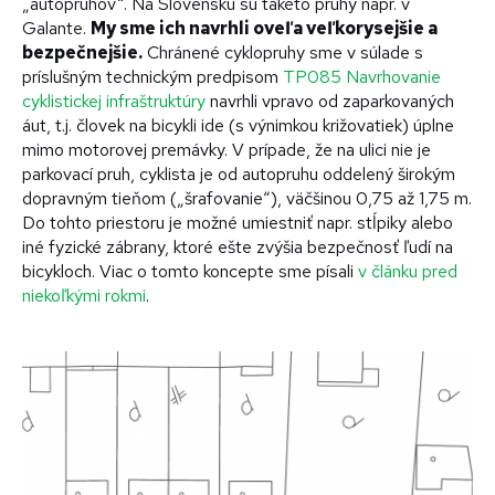
„autopruhov“. Na Slovensku sú takéto pruhy napr. v
Galante.
My sme ich navrhli oveľa veľkorysejšie a
bezpečnejšie.
Chránené cyklopruhy sme v súlade s
príslušným technickým predpisom
TP085 Navrhovanie
cyklistickej infraštruktúry
navrhli vpravo od zaparkovaných
áut, t.j. človek na bicykli ide (s výnimkou križovatiek) úplne
mimo motorovej premávky. V prípade, že na ulici nie je
parkovací pruh, cyklista je od autopruhu oddelený širokým
dopravným tieňom („šrafovanie“), väčšinou 0,75 až 1,75 m.
Do tohto priestoru je možné umiestniť napr. stĺpiky alebo
iné fyzické zábrany, ktoré ešte zvýšia bezpečnosť ľudí na
bicykloch. Viac o tomto koncepte sme písali
v článku pred
niekoľkými rokmi
.