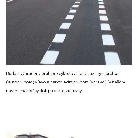
Budúci vyhradený pruh pre cyklistov medzi jazdným pruhom
(autopruhom) vľavo a parkovacím pruhom (vpravo). V našom
návrhu mali ísť cyklisti pri okraji vozovky.