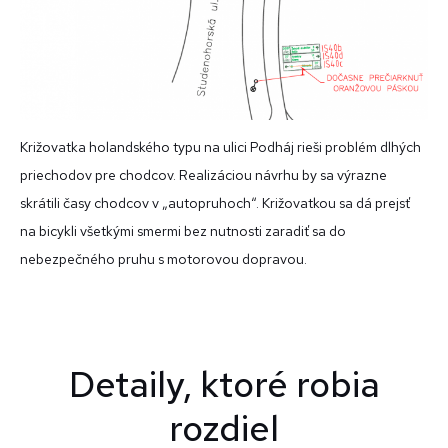
Križovatka holandského typu na ulici Podháj rieši problém dlhých
priechodov pre chodcov. Realizáciou návrhu by sa výrazne
skrátili časy chodcov v „autopruhoch“. Križovatkou sa dá prejsť
na bicykli všetkými smermi bez nutnosti zaradiť sa do
nebezpečného pruhu s motorovou dopravou.
Detaily, ktoré robia
rozdiel