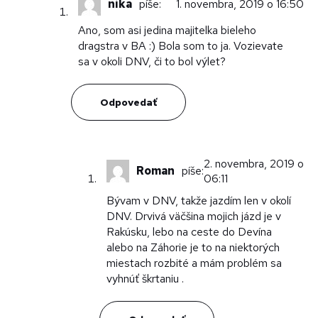
nika
píše:
1. novembra, 2019 o 16:50
Ano, som asi jedina majitelka bieleho
dragstra v BA :) Bola som to ja. Vozievate
sa v okoli DNV, či to bol výlet?
Odpovedať
2. novembra, 2019 o
Roman
píše:
06:11
Bývam v DNV, takže jazdím len v okolí
DNV. Drvivá väčšina mojich jázd je v
Rakúsku, lebo na ceste do Devína
alebo na Záhorie je to na niektorých
miestach rozbité a mám problém sa
vyhnúť škrtaniu .