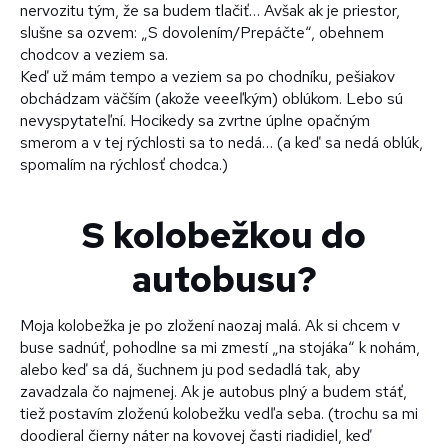
nervozitu tým, že sa budem tlačiť… Avšak ak je priestor,
slušne sa ozvem: „S dovolením/Prepáčte“, obehnem
chodcov a veziem sa.
Keď už mám tempo a veziem sa po chodníku, pešiakov
obchádzam väčším (akože veeeľkým) oblúkom. Lebo sú
nevyspytateľní. Hocikedy sa zvrtne úplne opačným
smerom a v tej rýchlosti sa to nedá… (a keď sa nedá oblúk,
spomalím na rýchlosť chodca.)
S kolobežkou do
autobusu?
Moja kolobežka je po zložení naozaj malá. Ak si chcem v
buse sadnúť, pohodlne sa mi zmestí „na stojáka“ k nohám,
alebo keď sa dá, šuchnem ju pod sedadlá tak, aby
zavadzala čo najmenej. Ak je autobus plný a budem stáť,
tiež postavím zloženú kolobežku vedľa seba. (trochu sa mi
doodieral čierny náter na kovovej časti riadidiel, keď