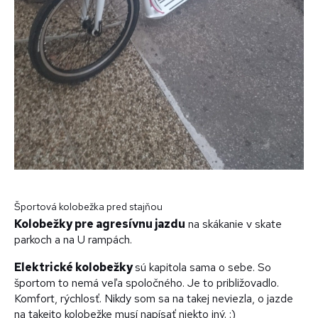
Športová kolobežka pred stajňou
Kolobežky pre agresívnu jazdu
na skákanie v skate
parkoch a na U rampách.
Elektrické kolobežky
sú kapitola sama o sebe. So
športom to nemá veľa spoločného. Je to približovadlo.
Komfort, rýchlosť. Nikdy som sa na takej neviezla, o jazde
na takejto kolobežke musí napísať niekto iný. :)