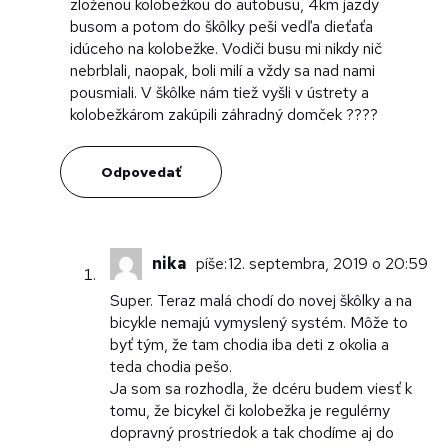
zloženou kolobežkou do autobusu, 4km jazdy
busom a potom do škôlky peši vedľa dieťaťa
idúceho na kolobežke. Vodiči busu mi nikdy nič
nebrblali, naopak, boli milí a vždy sa nad nami
pousmiali. V škôlke nám tiež vyšli v ústrety a
kolobežkárom zakúpili záhradný domček ????
Odpovedať
nika
píše:
12. septembra, 2019 o 20:59
Super. Teraz malá chodí do novej škôlky a na
bicykle nemajú vymyslený systém. Môže to
byť tým, že tam chodia iba deti z okolia a
teda chodia pešo.
Ja som sa rozhodla, že dcéru budem viesť k
tomu, že bicykel či kolobežka je regulérny
dopravný prostriedok a tak chodíme aj do