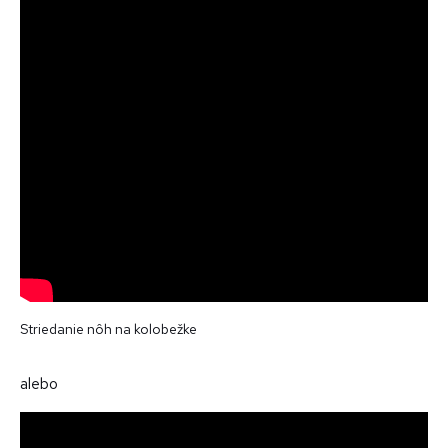
Striedanie nôh na kolobežke
alebo