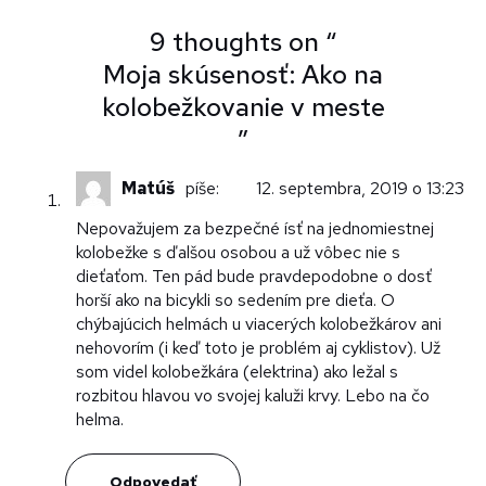
9 thoughts on “
Moja skúsenosť: Ako na
kolobežkovanie v meste
”
Matúš
píše:
12. septembra, 2019 o 13:23
Nepovažujem za bezpečné ísť na jednomiestnej
kolobežke s ďalšou osobou a už vôbec nie s
dieťaťom. Ten pád bude pravdepodobne o dosť
horší ako na bicykli so sedením pre dieťa. O
chýbajúcich helmách u viacerých kolobežkárov ani
nehovorím (i keď toto je problém aj cyklistov). Už
som videl kolobežkára (elektrina) ako ležal s
rozbitou hlavou vo svojej kaluži krvy. Lebo na čo
helma.
Odpovedať