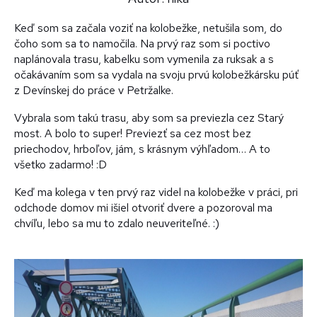
Keď som sa začala voziť na kolobežke, netušila som, do
čoho som sa to namočila. Na prvý raz som si poctivo
naplánovala trasu, kabelku som vymenila za ruksak a s
očakávaním som sa vydala na svoju prvú kolobežkársku púť
z Devínskej do práce v Petržalke.
Vybrala som takú trasu, aby som sa previezla cez Starý
most. A bolo to super! Previezť sa cez most bez
priechodov, hrboľov, jám, s krásnym výhľadom… A to
všetko zadarmo! :D
Keď ma kolega v ten prvý raz videl na kolobežke v práci, pri
odchode domov mi išiel otvoriť dvere a pozoroval ma
chvíľu, lebo sa mu to zdalo neuveriteľné. :)