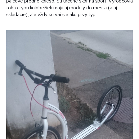
palcové predné koleso. Sú určené skôr na šport. Výrobcovia
tohto typu kolobežiek majú aj modely do mesta (a aj
skladacie), ale vždy sú väčšie ako prvý typ.