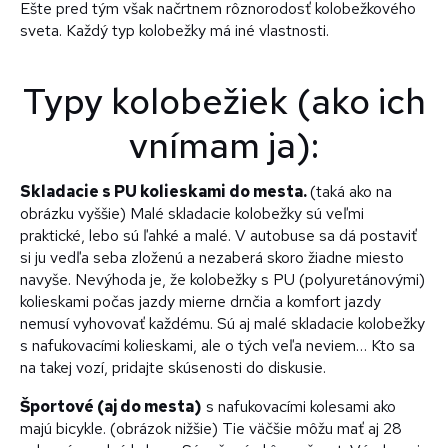
Ešte pred tým však načrtnem rôznorodosť kolobežkového
sveta. Každý typ kolobežky má iné vlastnosti.
Typy kolobežiek (ako ich
vnímam ja):
Skladacie s PU kolieskami do mesta.
(taká ako na
obrázku vyššie) Malé skladacie kolobežky sú veľmi
praktické, lebo sú ľahké a malé. V autobuse sa dá postaviť
si ju vedľa seba zloženú a nezaberá skoro žiadne miesto
navyše. Nevýhoda je, že kolobežky s PU (polyuretánovými)
kolieskami počas jazdy mierne drnčia a komfort jazdy
nemusí vyhovovať každému. Sú aj malé skladacie kolobežky
s nafukovacími kolieskami, ale o tých veľa neviem… Kto sa
na takej vozí, pridajte skúsenosti do diskusie.
Športové (aj do mesta)
s nafukovacími kolesami ako
majú bicykle. (obrázok nižšie) Tie väčšie môžu mať aj 28