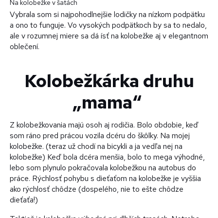
Na kolobežke v šatách
Vybrala som si najpohodlnejšie lodičky na nízkom podpätku
a ono to funguje. Vo vysokých podpätkoch by sa to nedalo,
ale v rozumnej miere sa dá ísť na kolobežke aj v elegantnom
oblečení.
Kolobežkárka druhu
„mama“
Z kolobežkovania majú osoh aj rodičia. Bolo obdobie, keď
som ráno pred prácou vozila dcéru do škôlky. Na mojej
kolobežke. (teraz už chodí na bicykli a ja vedľa nej na
kolobežke) Keď bola dcéra menšia, bolo to mega výhodné,
lebo som plynulo pokračovala kolobežkou na autobus do
práce. Rýchlosť pohybu s dieťaťom na kolobežke je vyššia
ako rýchlosť chôdze (dospelého, nie to ešte chôdze
dieťaťa!)