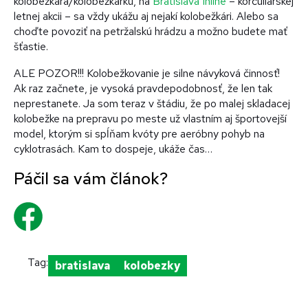
kolobežkára/kolobežkárku, na
Bratislava Inline
– korčuliarskej
letnej akcii – sa vždy ukážu aj nejakí kolobežkári. Alebo sa
choďte povoziť na petržalskú hrádzu a možno budete mať
šťastie.
ALE POZOR!!! Kolobežkovanie je silne návyková činnosť!
Ak raz začnete, je vysoká pravdepodobnosť, že len tak
neprestanete. Ja som teraz v štádiu, že po malej skladacej
kolobežke na prepravu po meste už vlastním aj športovejší
model, ktorým si spĺňam kvóty pre aeróbny pohyb na
cyklotrasách. Kam to dospeje, ukáže čas…
Tag:
bratislava
kolobezky