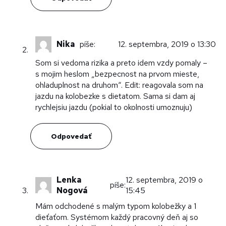
Nika
píše:
12. septembra, 2019 o 13:30
Som si vedoma rizika a preto idem vzdy pomaly –
s mojim heslom „bezpecnost na prvom mieste,
ohladuplnost na druhom“. Edit: reagovala som na
jazdu na kolobezke s dietatom. Sama si dam aj
rychlejsiu jazdu (pokial to okolnosti umoznuju)
Odpovedať
Lenka
12. septembra, 2019 o
píše:
Nogová
15:45
Mám odchodené s malým typom kolobežky a 1
dieťaťom. Systémom každý pracovný deň aj so