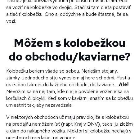
Taktiež je kolobežka výhodná pri dlhších trasách. Netreba
sa voziť na kolobežke vo dvojici. Stačí si tam dieťa postaviť
a tlačiť kolobežku. Ono si oddýchne a bude šťastné, že sa
vozí.
Môžem s kolobežkou
do obchodu/kaviarne?
Kolobežku beriem všade so sebou. Neriešim stojany,
zámky. Jednoducho si ju vynesiem aj hore schodmi. Pustia
ma s ňou takmer do každého obchodu, do kaviarne…
Ale!
Nevozím sa na nej tam, kde nie je povolené vozenie sa na
korčuliach či bicykli. Keď som v kaviarni, snažím sa kolobežku
umiestniť tak, aby nezavadzala.
V niektorých obchodoch už majú pravidlo, že s kolobežkou
na predajňu nemôžem ísť (napr. Kraj v DNV), tak si ju zložím
a dám do nákupného vozíka. Niektorí si kolobežku nechajú v
priestoroch predajne, pri vchode.