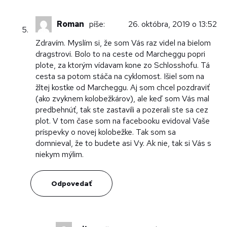
Roman
píše:
26. októbra, 2019 o 13:52
Zdravím. Myslím si, že som Vás raz videl na bielom
dragstrovi. Bolo to na ceste od Marcheggu popri
plote, za ktorým vídavam kone zo Schlosshofu. Tá
cesta sa potom stáča na cyklomost. Išiel som na
žltej kostke od Marcheggu. Aj som chcel pozdraviť
(ako zvyknem kolobežkárov), ale keď som Vás mal
predbehnúť, tak ste zastavili a pozerali ste sa cez
plot. V tom čase som na facebooku evidoval Vaše
príspevky o novej kolobežke. Tak som sa
domnieval, že to budete asi Vy. Ak nie, tak si Vás s
niekym mýlim.
Odpovedať