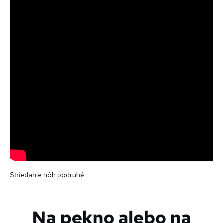
Striedanie nôh podruhé
Na pekno alebo na