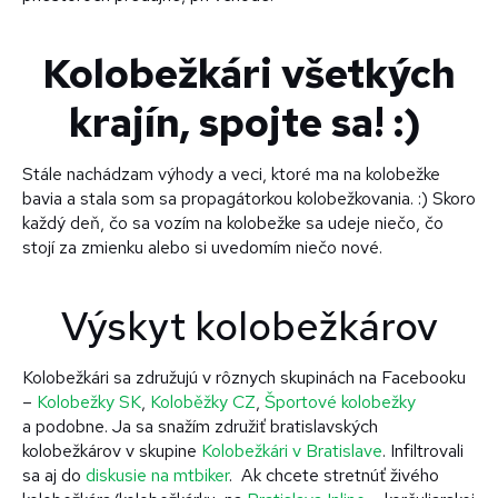
Kolobežkári všetkých
krajín, spojte sa! :)
Stále nachádzam výhody a veci, ktoré ma na kolobežke
bavia a stala som sa propagátorkou kolobežkovania. :) Skoro
každý deň, čo sa vozím na kolobežke sa udeje niečo, čo
stojí za zmienku alebo si uvedomím niečo nové.
Výskyt kolobežkárov
Kolobežkári sa združujú v rôznych skupinách na Facebooku
–
Kolobežky SK
,
Koloběžky CZ
,
Športové kolobežky
a podobne. Ja sa snažím združiť bratislavských
kolobežkárov v skupine
Kolobežkári v Bratislave
. Infiltrovali
sa aj do
diskusie na mtbiker
. Ak chcete stretnúť živého