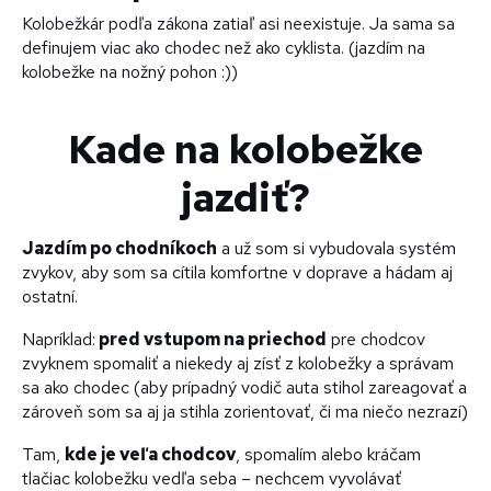
Kolobežkár podľa zákona zatiaľ asi neexistuje. Ja sama sa
definujem viac ako chodec než ako cyklista. (jazdím na
kolobežke na nožný pohon :))
Kade na kolobežke
jazdiť?
Jazdím po chodníkoch
a už som si vybudovala systém
zvykov, aby som sa cítila komfortne v doprave a hádam aj
ostatní.
Napríklad:
pred vstupom na priechod
pre chodcov
zvyknem spomaliť a niekedy aj zísť z kolobežky a správam
sa ako chodec (aby prípadný vodič auta stihol zareagovať a
zároveň som sa aj ja stihla zorientovať, či ma niečo nezrazí)
Tam,
kde je veľa chodcov
, spomalím alebo kráčam
tlačiac kolobežku vedľa seba – nechcem vyvolávať