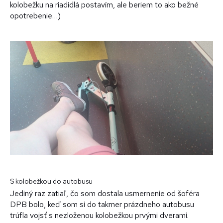
kolobežku na riadidlá postavím, ale beriem to ako bežné
opotrebenie…)
S kolobežkou do autobusu
Jediný raz zatiaľ, čo som dostala usmernenie od šoféra
DPB bolo, keď som si do takmer prázdneho autobusu
trúfla vojsť s nezloženou kolobežkou prvými dverami.