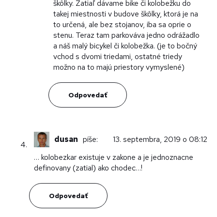
škôlky. Zatiaľ dávame bike či kolobežku do
takej miestnosti v budove škôlky, ktorá je na
to určená, ale bez stojanov, iba sa oprie o
stenu. Teraz tam parkováva jedno odrážadlo
a náš malý bicykel či kolobežka. (je to bočný
vchod s dvomi triedami, ostatné triedy
možno na to majú priestory vymyslené)
Odpovedať
dusan
píše:
13. septembra, 2019 o 08:12
… kolobezkar existuje v zakone a je jednoznacne
definovany (zatial) ako chodec…!
Odpovedať