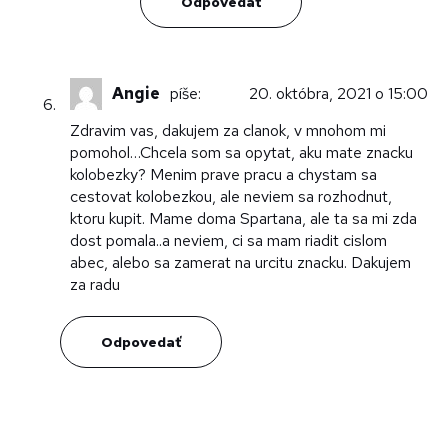
Odpovedať
Angie
píše:
20. októbra, 2021 o 15:00
Zdravim vas, dakujem za clanok, v mnohom mi
pomohol…Chcela som sa opytat, aku mate znacku
kolobezky? Menim prave pracu a chystam sa
cestovat kolobezkou, ale neviem sa rozhodnut,
ktoru kupit. Mame doma Spartana, ale ta sa mi zda
dost pomala..a neviem, ci sa mam riadit cislom
abec, alebo sa zamerat na urcitu znacku. Dakujem
za radu
Odpovedať