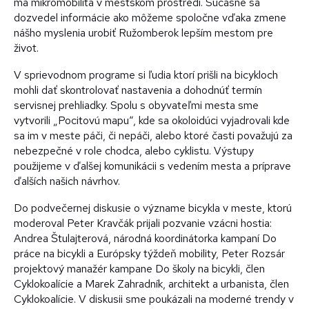
má mikromobilita v mestskom prostredí. Súčasne sa
dozvedel informácie ako môžeme spoločne vďaka zmene
nášho myslenia urobiť Ružomberok lepším mestom pre
život.
V sprievodnom programe si ľudia ktorí prišli na bicykloch
mohli dať skontrolovať nastavenia a dohodnúť termín
servisnej prehliadky. Spolu s obyvateľmi mesta sme
vytvorili „Pocitovú mapu“, kde sa okoloidúci vyjadrovali kde
sa im v meste páči, či nepáči, alebo ktoré časti považujú za
nebezpečné v role chodca, alebo cyklistu. Výstupy
použijeme v ďalšej komunikácii s vedením mesta a príprave
ďalších našich návrhov.
Do podvečernej diskusie o význame bicykla v meste, ktorú
moderoval Peter Kravčák prijali pozvanie vzácni hostia:
Andrea Štulajterová, národná koordinátorka kampaní Do
práce na bicykli a Európsky týždeň mobility, Peter Rozsár
projektový manažér kampane Do školy na bicykli, člen
Cyklokoalície a Marek Zahradník, architekt a urbanista, člen
Cyklokoalície. V diskusii sme poukázali na moderné trendy v