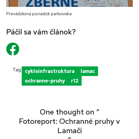
Prevádzkový poriadok parkoviska.
Tag:
cykloinfrastruktura
lamac
ochranne-pruhy
r12
One thought on “
Fotoreport: Ochranné pruhy v
Lamači