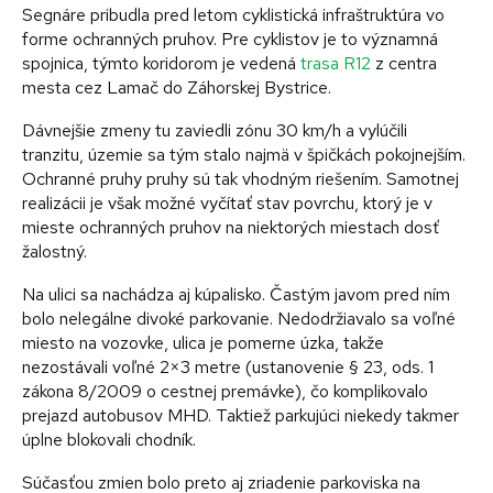
Segnáre pribudla pred letom cyklistická infraštruktúra vo
forme ochranných pruhov. Pre cyklistov je to významná
spojnica, týmto koridorom je vedená
trasa R12
z centra
mesta cez Lamač do Záhorskej Bystrice.
Dávnejšie zmeny tu zaviedli zónu 30 km/h a vylúčili
tranzitu, územie sa tým stalo najmä v špičkách pokojnejším.
Ochranné pruhy pruhy sú tak vhodným riešením. Samotnej
realizácii je však možné vyčítať stav povrchu, ktorý je v
mieste ochranných pruhov na niektorých miestach dosť
žalostný.
Na ulici sa nachádza aj kúpalisko. Častým javom pred ním
bolo nelegálne divoké parkovanie. Nedodržiavalo sa voľné
miesto na vozovke, ulica je pomerne úzka, takže
nezostávali voľné 2×3 metre (ustanovenie § 23, ods. 1
zákona 8/2009 o cestnej premávke), čo komplikovalo
prejazd autobusov MHD. Taktiež parkujúci niekedy takmer
úplne blokovali chodník.
Súčasťou zmien bolo preto aj zriadenie parkoviska na