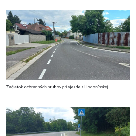
Začiatok ochranných pruhov pri vjazde z Hodonínskej.