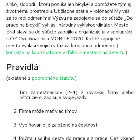
slnko, slobodu, ktorú ponúka len bicykel a pomôžete tým aj
životnému prostrediu. Už žiadne státie v kolónach! My vás
za to radi odmeníme! Výzvu na zapojenie sa do súťaže „Do
práce na bicykli“ vyhlásil národný cyklokoordinátor. Mesto
Bratislava sa do súťaže zapojilo a organizuje ju v spolupráci
s OZ Cyklokoalícia a MOBILE 2020. Každé zapojené
mesto vyhlási svojich víťazov, ktorí budú odmenení. (
kontakty na koordinátorov v ďalších mestách nájdete tu
.)
Pravidlá
(skrátené z
podrobného štatútu
)
Tím zamestnancov (2-4) z rovnakej firmy alebo
inštitúcie si zapisuje svoje jazdy.
Firma môže mať viac tímov.
Vyplňovanie je založené na čestnosti.
Počítajú sa iba cesty do práce a z práce. Cez víkend