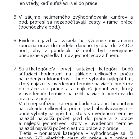
len vtedy, keď súťažiaci išiel do práce.
V záujme neúmerného zvýhodnňovania kuriérov a
pod. profesí sa nezapočítavajú cesty v rámci práce
(pochôdzky a pod.).
Evidencia jázd sa zasiela 1x týždenne miestnemu
koordinátorovi do nedele daného týždňa do 24.00
hod., aby v pondelok už mohli byť zverejnené
priebežné výsledky tímov, jednotlivcov a firiem.
Sú tri kategórie:
V prvej súťažnej kategórii budú
súťažiaci hodnotení na základe celkového počtu
najazdených kilometrov – bude vybratý najlepší tím,
ktorý najazdil v uvedenom termíne najviac kilometrov
do práce a z práce a aj najlepší jednotlivec, ktorý
v uvedenom termíne najazdil najviac kilometrov do
práce a z práce.
V druhej súťažnej kategórii budú súťažiaci hodnotení
na základe celkového počtu jázd absolvovaných –
bude vybratý najlepší tím, ktorý v uvedenom termíne
najazdil najväčší počet jázd do práce a z práce
a najlepší jednotlivec, ktorý v uvedenom termíne
najazdil najväčší počet ciest do práce a z práce.
Tretia – bonusová kategória – vyhodnocuje sa, či
aspoň 2/3 všetkých ciest do práce a z práce v