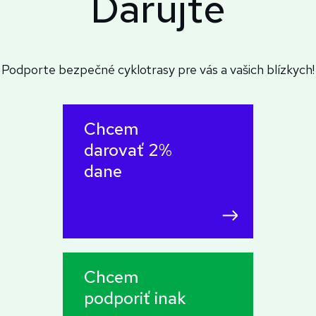
Darujte
Podporte bezpečné cyklotrasy pre vás a vašich blízkych!
Chcem
darovať 2%
dane
Chcem
podporiť inak