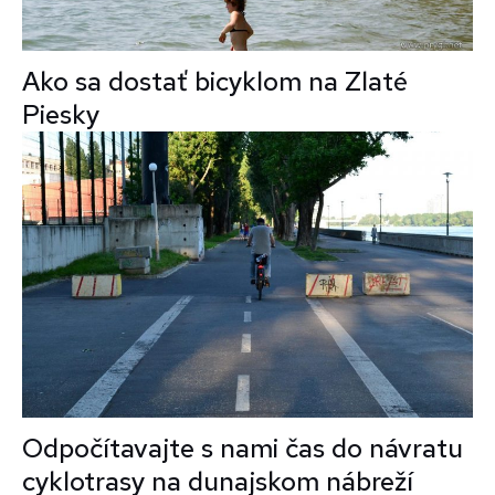
Ako sa dostať bicyklom na Zlaté
Piesky
Odpočítavajte s nami čas do návratu
cyklotrasy na dunajskom nábreží