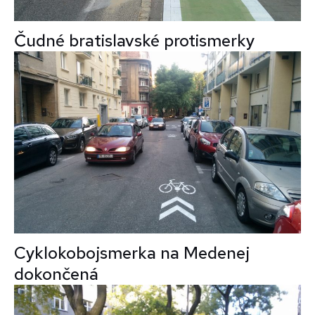
Čudné bratislavské protismerky
Cyklokobojsmerka na Medenej
dokončená