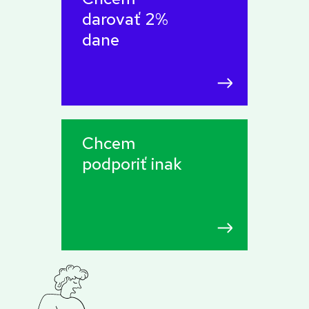
darovať 2%
dane
Chcem
podporiť inak