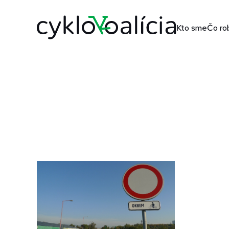
Kto sme
Čo ro