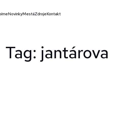
bíme
Novinky
Mestá
Zdroje
Kontakt
Tag: jantárova