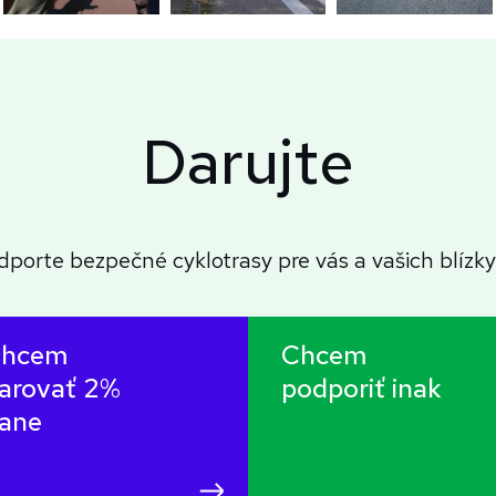
Darujte
dporte bezpečné cyklotrasy pre vás a vašich blízky
hcem
Chcem
arovať 2%
podporiť inak
ane