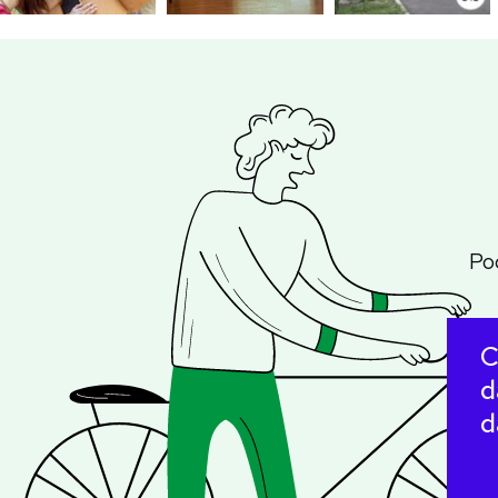
Po
C
d
d