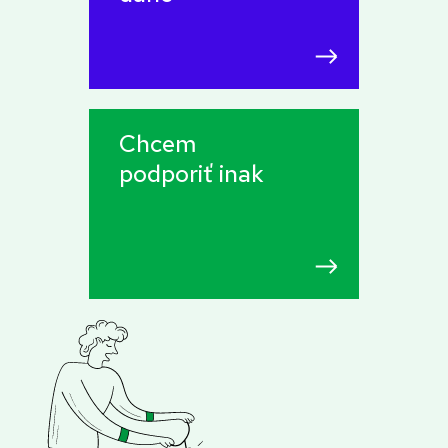
Chcem
podporiť inak