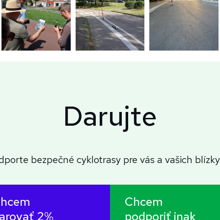
Darujte
dporte bezpečné cyklotrasy pre vás a vašich blízky
hcem
Chcem
arovať 2%
podporiť inak