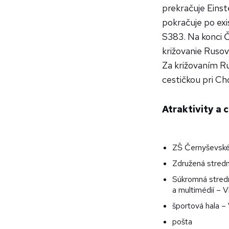
prekračuje Einst
pokračuje po exi
S383. Na konci Č
križovanie Rusov
Za križovaním R
cestičkou pri C
Atraktivity a c
ZŠ Černyševskéh
Združená stredná
Súkromná stredn
a multimédií – 
športová hala –
pošta