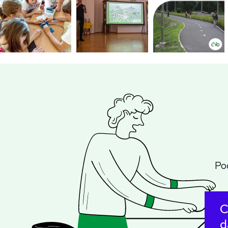
Po
C
d