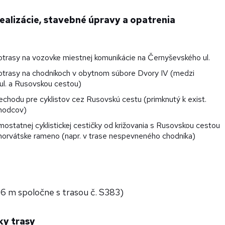
ealizácie, stavebné úpravy a opatrenia
otrasy na vozovke miestnej komunikácie na Černyševského ul.
otrasy na chodníkoch v obytnom súbore Dvory IV (medzi
l. a Rusovskou cestou)
echodu pre cyklistov cez Rusovskú cestu (primknutý k exist.
chodcov)
ostatnej cyklistickej cestičky od križovania s Rusovskou cestou
horvátske rameno (napr. v trase nespevneného chodníka)
16 m spoločne s trasou č. S383)
ky trasy