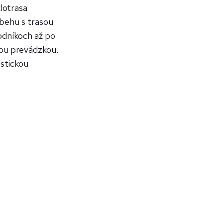
klotrasa
úbehu s trasou
odníkoch až po
nou prevádzkou.
stickou