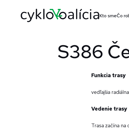
Kto sme
Čo ro
S386 Če
Funkcia trasy
vedľajšia radiáln
Vedenie trasy
Trasa začína na 