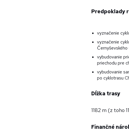
Predpoklady r
vyznačenie cykl
vyznačenie cykl
Černyševského u
vybudovanie pri
priechodu pre 
vybudovanie sam
po cyklotrasu C
Dĺžka trasy
1182 m (z toho 1
Finančné náro