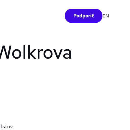
EN
Podporiť
Wolkrova
listov