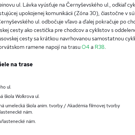
einovu ul. Lávka vyúsťuje na Černyševského ul., odkiaľ cy
stujúcej upokojenej komunikácii (Zóna 30), čiastočne v s
ernyševského ul. odbočuje vľavo a ďalej pokračuje po ch
skej cesty ako cestička pre chodcov a cyklistov s oddele
usovskej cesty sa krátkou navrhovanou samostatnou cykli
horvátskom ramene napojí na trasu
O4
a
R38
.
iele na trase
o ul.
 škola Wolkrova ul.
á umelecká škola anim. tvorby / Akadémia filmovej tvorby
Vlastenecké nám.
 Vlastenecké nám.