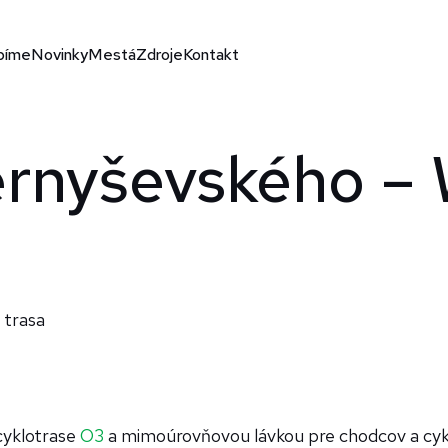
bíme
Novinky
Mestá
Zdroje
Kontakt
rnyševského – 
a trasa
cyklotrase
O3
a mimoúrovňovou lávkou pre chodcov a cyk